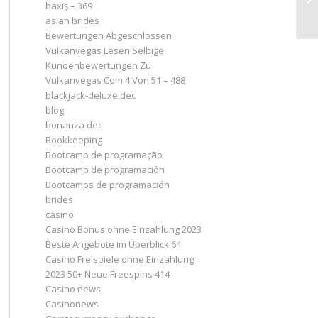
baxış – 369
asian brides
Bewertungen Abgeschlossen
Vulkanvegas Lesen Selbige
Kundenbewertungen Zu
Vulkanvegas Com 4 Von 51 – 488
blackjack-deluxe dec
blog
bonanza dec
Bookkeeping
Bootcamp de programação
Bootcamp de programación
Bootcamps de programación
brides
casino
Casino Bonus ohne Einzahlung 2023 ️
Beste Angebote im Überblick 64
Casino Freispiele ohne Einzahlung
2023 50+ Neue Freespins 414
Casino news
Casinonews