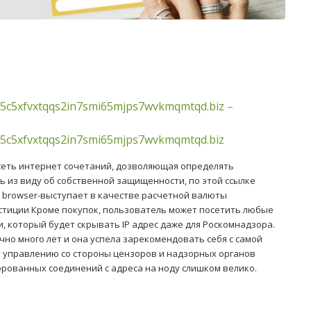
5c5xfvxtqqs2in7smi65mjps7wvkmqmtqd.biz
–
5c5xfvxtqqs2in7smi65mjps7wvkmqmtqd.biz
сеть интернет сочетаний, дозволяющая определять
 из виду об собственной защищенности, по этой ссылке
r browser-выступает в качестве расчетной валюты
стиции Кроме покупок, пользователь может посетить любые
 который будет скрывать IP адрес даже для Роскомнадзора.
чно много лет и она успела зарекомендовать себя с самой
у управлению со стороны цензоров и надзорных органов
шифрованных соединений с адреса на ноду слишком велико.