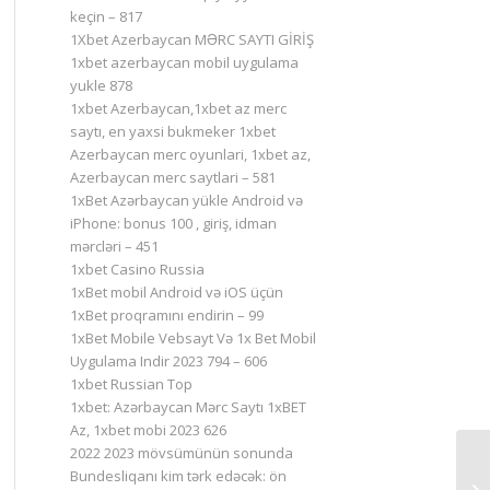
keçin – 817
1Xbet Azerbaycan MƏRC SAYTI GİRİŞ
1xbet azerbaycan mobil uygulama
yukle 878
1xbet Azerbaycan,1xbet az merc
saytı, en yaxsi bukmeker 1xbet
Azerbaycan merc oyunlari, 1xbet az,
Azerbaycan merc saytlari – 581
1xBet Azərbaycan yükle Android və
iPhone: bonus 100 , giriş, idman
mərcləri – 451
1xbet Casino Russia
1xBet mobil Android və iOS üçün
1xBet proqramını endirin – 99
1xBet Mobile Vebsayt Və 1x Bet Mobil
Uygulama Indir 2023 794 – 606
1xbet Russian Top
1xbet: Azərbaycan Mərc Saytı 1xBET
Az, 1xbet mobi 2023 626
2022 2023 mövsümünün sonunda
Bundesliqanı kim tərk edəcək: ön