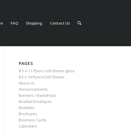
le
FAQ
Shipping
Contact Us
PAGES
8-5-x-11-flyers sell-sheets-gloss
8.5 x 14 Flyers/Sell Sheets
About Us
Announcements
Banners / Backdrops
Booklet Envelopes
Booklets
Brochures
Business Cards
Calendars