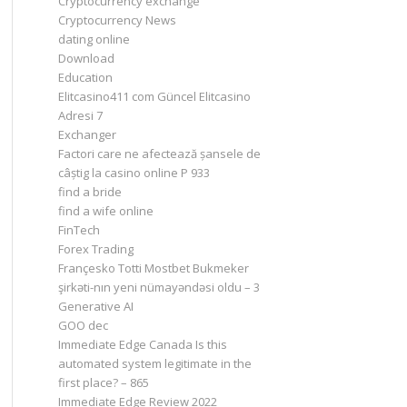
Cryptocurrency exchange
Cryptocurrency News
dating online
Download
Education
Elitcasino411 com Güncel Elitcasino
Adresi 7
Exchanger
Factori care ne afectează șansele de
câștig la casino online P 933
find a bride
find a wife online
FinTech
Forex Trading
Françesko Totti Mostbet Bukmeker
şirkəti-nın yeni nümayəndəsi oldu – 3
Generative AI
GOO dec
Immediate Edge Canada Is this
automated system legitimate in the
first place? – 865
Immediate Edge Review 2022