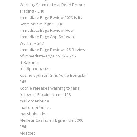
Warning Scam or Legit Read Before
Trading – 240
Immediate Edge Review 2023 Is It a
Scam or Is It Legit? – 816
Immediate Edge Review: How
Immediate Edge App Software
Works? – 247
Immediate Edge Reviews 25 Reviews
of Immediate-edge co.uk – 245
IT Вакансії
IT Образование
Kazino oyunları Giris Yukle Bonuslar
346
Kochie releases warning to fans
following Bitcoin scam – 198
mail order bride
mail order brides
marsbahis dec
Meilleur Casino en Ligne + de 5000
384
Mostbet