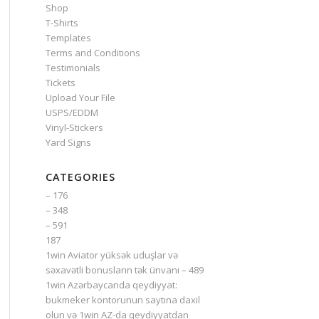
Shop
T-Shirts
Templates
Terms and Conditions
Testimonials
Tickets
Upload Your File
USPS/EDDM
Vinyl-Stickers
Yard Signs
CATEGORIES
– 176
– 348
– 591
187
1win Aviator yüksək uduşlar və
səxavətli bonusların tək ünvanı – 489
1win Azərbaycanda qeydiyyat:
bukmeker kontorunun saytına daxil
olun və 1win AZ-da qeydiyyatdan