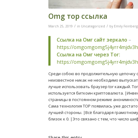
Omg тор ссылка
/
/
March 25, 2019
in
Uncategorized
by
Emily Feinberg
Ссылка на Омг сайт зеркало
–
https://omgomgomg5j4yrr4mjdv3h
Ссылка на Омг через Tor:
https://omgomgomg5j4yrr4mjdv3h
Среди собою во продолжительную цепочку 
неизвестное никак не необходимо выпускать
лучше использовать браузер tor каждый. To
используется биткоин криптовалюта. |Инве
страницы в постоянном режиме анонимности,
Сама технология TOP появилась уже достато
лучшей стороны. |Всё благодаря грамотном
близок к 0. |Это связано с тем, что число 
Share this entry