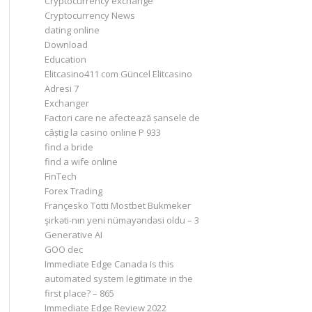
Cryptocurrency exchange
Cryptocurrency News
dating online
Download
Education
Elitcasino411 com Güncel Elitcasino
Adresi 7
Exchanger
Factori care ne afectează șansele de
câștig la casino online P 933
find a bride
find a wife online
FinTech
Forex Trading
Françesko Totti Mostbet Bukmeker
şirkəti-nın yeni nümayəndəsi oldu – 3
Generative AI
GOO dec
Immediate Edge Canada Is this
automated system legitimate in the
first place? – 865
Immediate Edge Review 2022