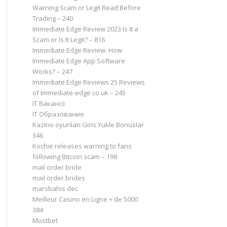
Warning Scam or Legit Read Before
Trading – 240
Immediate Edge Review 2023 Is It a
Scam or Is It Legit? – 816
Immediate Edge Review: How
Immediate Edge App Software
Works? – 247
Immediate Edge Reviews 25 Reviews
of Immediate-edge co.uk – 245
IT Вакансії
IT Образование
Kazino oyunları Giris Yukle Bonuslar
346
Kochie releases warning to fans
following Bitcoin scam – 198
mail order bride
mail order brides
marsbahis dec
Meilleur Casino en Ligne + de 5000
384
Mostbet