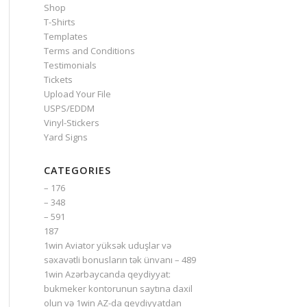
Shop
T-Shirts
Templates
Terms and Conditions
Testimonials
Tickets
Upload Your File
USPS/EDDM
Vinyl-Stickers
Yard Signs
CATEGORIES
– 176
– 348
– 591
187
1win Aviator yüksək uduşlar və
səxavətli bonusların tək ünvanı – 489
1win Azərbaycanda qeydiyyat:
bukmeker kontorunun saytına daxil
olun və 1win AZ-da qeydiyyatdan