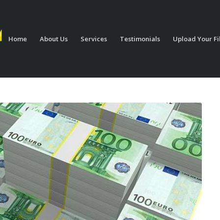
Home
About Us
Services
Testimonials
Upload Your Fi