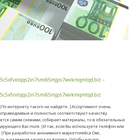
5c5xfvxtqqs2in7smi65mjps7wvkmqmtqd.biz
–
5c5xfvxtqqs2in7smi65mjps7wvkmqmtqd.biz
 |По интернету такого не найдете. |Ассортимент очень
ы справедливые и полностью соответствуют качеству
уется самим схемами, собирает материалы, то в обязательных
ирующего Вас поля. |И так, если Вы используете телефон или
. |При разработке анонимного маркетплейса Омг,
ть и надежная защита от взлома. |Чтобы начать