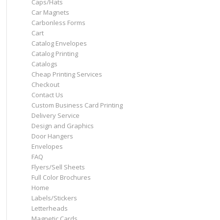
Caps/Hats
Car Magnets
Carbonless Forms
Cart
Catalog Envelopes
Catalog Printing
Catalogs
Cheap Printing Services
Checkout
Contact Us
Custom Business Card Printing
Delivery Service
Design and Graphics
Door Hangers
Envelopes
FAQ
Flyers/Sell Sheets
Full Color Brochures
Home
Labels/Stickers
Letterheads
Magnetic Cards