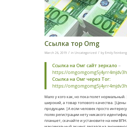
Ссылка тор Omg
/
/
March 26, 2019
in
Uncategorized
by
Emily Feinberg
Ссылка на Омг сайт зеркало
–
https://omgomgomg5j4yrr4mjdv3h
Ссылка на Омг через Tor:
https://omgomgomg5j4yrr4mjdv3h
Мало у кого как, но пока полет нормальный.
широкий, а товар топового качества. |Цен
продукции. |А если человек просто интерес
полях регистрации нету никакого идентифиц
планшет, скачайте и установите на нем ВПН
максимальный акцент делался на анонимнос