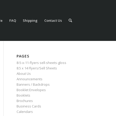
le
FAQ
Shipping
Contact Us
PAGES
8-5-x-11-flyers sell-sheets-gloss
8.5 x 14 Flyers/Sell Sheets
About Us
Announcements
Banners / Backdrops
Booklet Envelopes
Booklets
Brochures
Business Cards
Calendars