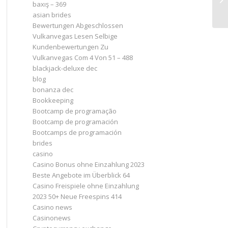
baxış – 369
asian brides
Bewertungen Abgeschlossen
Vulkanvegas Lesen Selbige
Kundenbewertungen Zu
Vulkanvegas Com 4 Von 51 – 488
blackjack-deluxe dec
blog
bonanza dec
Bookkeeping
Bootcamp de programação
Bootcamp de programación
Bootcamps de programación
brides
casino
Casino Bonus ohne Einzahlung 2023 ️
Beste Angebote im Überblick 64
Casino Freispiele ohne Einzahlung
2023 50+ Neue Freespins 414
Casino news
Casinonews