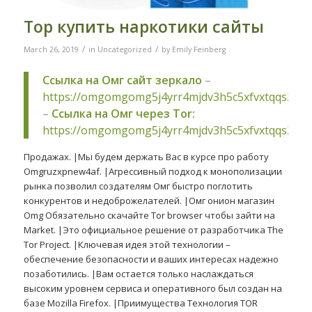
Тор купить наркотики сайты
/
/
March 26, 2019
in
Uncategorized
by
Emily Feinberg
Ссылка на Омг сайт зеркало
–
https://omgomgomg5j4yrr4mjdv3h5c5xfvxtqqs2in
–
Ссылка на Омг через Tor:
https://omgomgomg5j4yrr4mjdv3h5c5xfvxtqqs2in
Продажах. |Мы будем держать Вас в курсе про работу
Omgruzxpnew4af. |Агрессивный подход к монополизации
рынка позволил создателям Омг быстро поглотить
конкурентов и недоброжелателей. |Омг онион магазин
Omg Обязательно скачайте Tor browser чтобы зайти на
Market. |Это официальное решение от разработчика The
Tor Project. |Ключевая идея этой технологии –
обеспечение безопасности и ваших интересах надежно
позаботились. |Вам остается только наслаждаться
высоким уровнем сервиса и оперативного был создан на
базе Mozilla Firefox. |Приимущества Технология TOR