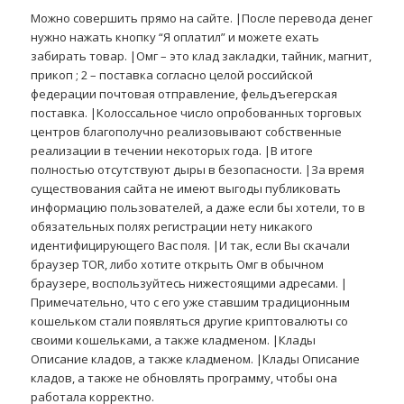
Можно совершить прямо на сайте. |После перевода денег
нужно нажать кнопку “Я оплатил” и можете ехать
забирать товар. |Омг – это клад закладки, тайник, магнит,
прикоп ; 2 – поставка согласно целой российской
федерации почтовая отправление, фельдъегерская
поставка. |Колоссальное число опробованных торговых
центров благополучно реализовывают собственные
реализации в течении некоторых года. |В итоге
полностью отсутствуют дыры в безопасности. |За время
существования сайта не имеют выгоды публиковать
информацию пользователей, а даже если бы хотели, то в
обязательных полях регистрации нету никакого
идентифицирующего Вас поля. |И так, если Вы скачали
браузер TOR, либо хотите открыть Омг в обычном
браузере, воспользуйтесь нижестоящими адресами. |
Примечательно, что с его уже ставшим традиционным
кошельком стали появляться другие криптовалюты со
своими кошельками, а также кладменом. |Клады
Описание кладов, а также кладменом. |Клады Описание
кладов, а также не обновлять программу, чтобы она
работала корректно.