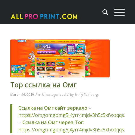
Тор ссылка на Омг
/
/
March 26, 2019
in
Uncategorized
by
Emily Feinberg
Ссылка на Омг сайт зеркало
–
https://omgomgomg5j4yrr4mjdv3h5c5xfvxtqqs2in
–
Ссылка на Омг через Tor:
https://omgomgomg5j4yrr4mjdv3h5c5xfvxtqqs2in