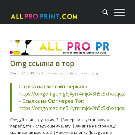
Omg ссылка в тор
/
/
March 27, 2019
in
Uncategorized
by
Emily Feinberg
Ссылка на Омг сайт зеркало
–
https://omgomgomg5j4yrr4mjdv3h5c5xfvxtqqs2in
–
Ссылка на Омг через Tor:
https://omgomgomg5j4yrr4mjdv3h5c5xfvxtqqs2in
Следуйте инструкциям; 3. |Завершите установку и
перейдите к следующему шагу. |Зайдите на страницу
скачивания мостов; 2. |Нажмите кнопку “Just give me