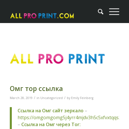
Омг тор ссылка
/
/
March 28, 2019
in
Uncategorized
by
Emily Feinberg
Ссылка на Омг сайт зеркало
–
https://omgomgomg5j4yrr4mjdv3h5c5xfvxtqqs2in
–
Ссылка на Омг через Tor: