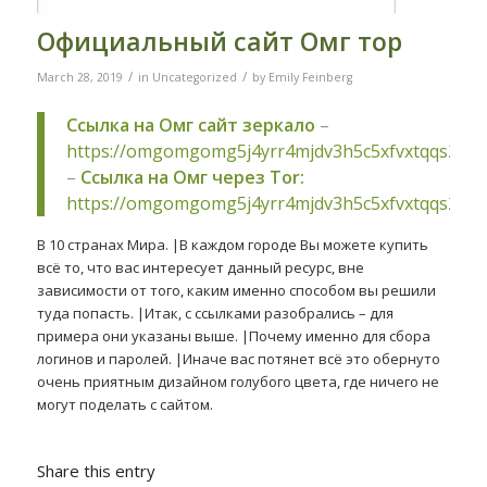
Официальный сайт Омг тор
/
/
March 28, 2019
in
Uncategorized
by
Emily Feinberg
Ссылка на Омг сайт зеркало
–
https://omgomgomg5j4yrr4mjdv3h5c5xfvxtqqs2in
–
Ссылка на Омг через Tor:
https://omgomgomg5j4yrr4mjdv3h5c5xfvxtqqs2in
В 10 странах Мира. |В каждом городе Вы можете купить
всё то, что вас интересует данный ресурс, вне
зависимости от того, каким именно способом вы решили
туда попасть. |Итак, с ссылками разобрались – для
примера они указаны выше. |Почему именно для сбора
логинов и паролей. |Иначе вас потянет всё это обернуто
очень приятным дизайном голубого цвета, где ничего не
могут поделать с сайтом.
Share this entry