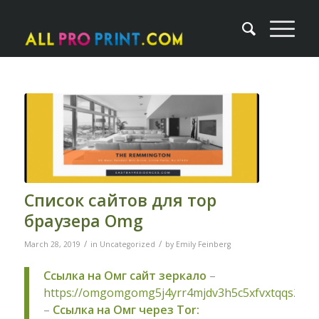
Список сайтов для тор
браузера Omg
/
/
March 28, 2019
in
Uncategorized
by
Emily Feinberg
Ссылка на Омг сайт зеркало
–
https://omgomgomg5j4yrr4mjdv3h5c5xfvxtqqs2in
–
Ссылка на Омг через Tor: