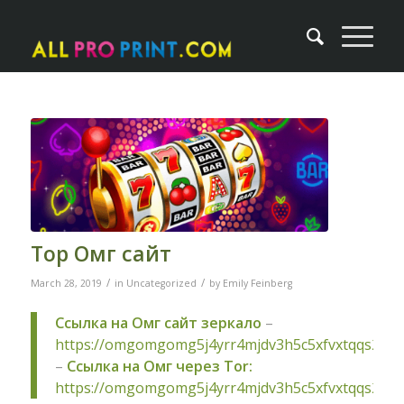
Тор Омг сайт
/
/
March 28, 2019
in
Uncategorized
by
Emily Feinberg
Ссылка на Омг сайт зеркало
–
https://omgomgomg5j4yrr4mjdv3h5c5xfvxtqqs2in
–
Ссылка на Омг через Tor:
https://omgomgomg5j4yrr4mjdv3h5c5xfvxtqqs2in