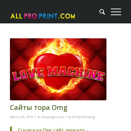
Сайты тора Omg
/
/
March 29, 2019
in
Uncategorized
by
Emily Feinberg
Ссылка на Омг сайт зеркало
–