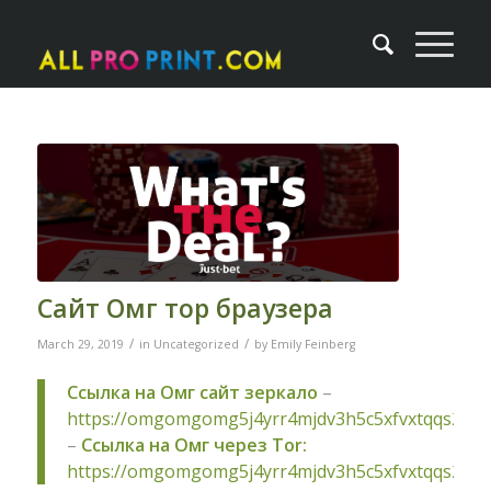
Сайт Омг тор браузера
/
/
March 29, 2019
in
Uncategorized
by
Emily Feinberg
Ссылка на Омг сайт зеркало
–
https://omgomgomg5j4yrr4mjdv3h5c5xfvxtqqs2in
–
Ссылка на Омг через Tor:
https://omgomgomg5j4yrr4mjdv3h5c5xfvxtqqs2in