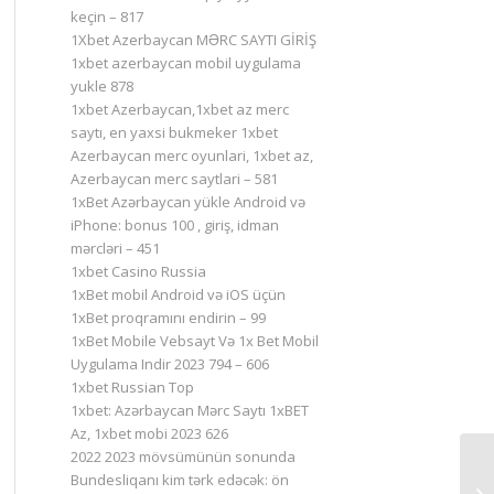
keçin – 817
1Xbet Azerbaycan MƏRC SAYTI GİRİŞ
1xbet azerbaycan mobil uygulama
yukle 878
1xbet Azerbaycan,1xbet az merc
saytı, en yaxsi bukmeker 1xbet
Azerbaycan merc oyunlari, 1xbet az,
Azerbaycan merc saytlari – 581
1xBet Azərbaycan yükle Android və
iPhone: bonus 100 , giriş, idman
mərcləri – 451
1xbet Casino Russia
1xBet mobil Android və iOS üçün
1xBet proqramını endirin – 99
1xBet Mobile Vebsayt Və 1x Bet Mobil
Uygulama Indir 2023 794 – 606
1xbet Russian Top
1xbet: Azərbaycan Mərc Saytı 1xBET
Az, 1xbet mobi 2023 626
2022 2023 mövsümünün sonunda
Bundesliqanı kim tərk edəcək: ön