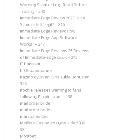
Warning Scam or Legit Read Before
Trading – 240
Immediate Edge Review 2023 Is It a
Scam or Is It Legit? – 816
Immediate Edge Review: How
Immediate Edge App Software
Works? – 247
Immediate Edge Reviews 25 Reviews
of Immediate-edge co.uk – 245
IT Вакансії
IT Образование
Kazino oyunları Giris Yukle Bonuslar
346
Kochie releases warning to fans
following Bitcoin scam – 198
mail order bride
mail order brides
marsbahis dec
Meilleur Casino en Ligne + de 5000
384
Mostbet