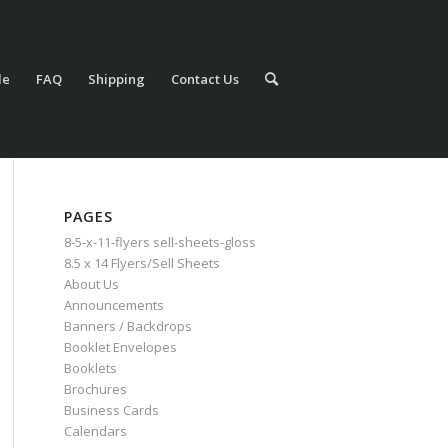
le
FAQ
Shipping
Contact Us
PAGES
8-5-x-11-flyers sell-sheets-gloss
8.5 x 14 Flyers/Sell Sheets
About Us
Announcements
Banners / Backdrops
Booklet Envelopes
Booklets
Brochures
Business Cards
Calendars