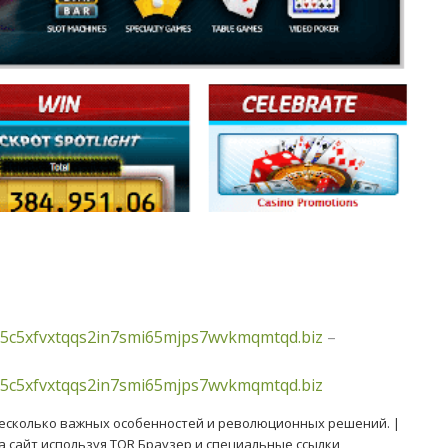
5c5xfvxtqqs2in7smi65mjps7wvkmqmtqd.biz
–
5c5xfvxtqqs2in7smi65mjps7wvkmqmtqd.biz
есколько важных особенностей и революционных решений. |
на сайт используя TOR Браузер и специальные ссылки,