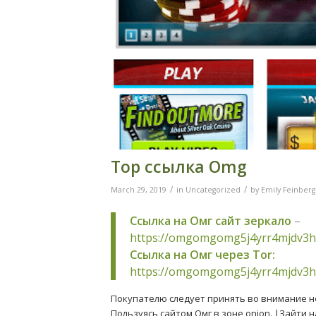
Тор ссылка Omg
/
/
March 29, 2019
in
Uncategorized
by
Emily Feinberg
Ссылка на Омг сайт зеркало
–
https://omgomgomg5j4yrr4mjdv3h
Ссылка на Омг через Tor:
https://omgomgomg5j4yrr4mjdv3h
Покупателю следует принять во внимание н
Пользуясь сайтом Омг в зоне onion. |Зайти 