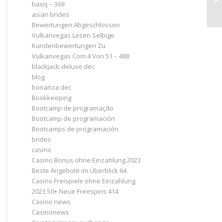
baxış – 369
asian brides
Bewertungen Abgeschlossen
Vulkanvegas Lesen Selbige
Kundenbewertungen Zu
Vulkanvegas Com 4 Von 51 – 488
blackjack-deluxe dec
blog
bonanza dec
Bookkeeping
Bootcamp de programação
Bootcamp de programación
Bootcamps de programación
brides
casino
Casino Bonus ohne Einzahlung 2023 ️
Beste Angebote im Überblick 64
Casino Freispiele ohne Einzahlung
2023 50+ Neue Freespins 414
Casino news
Casinonews