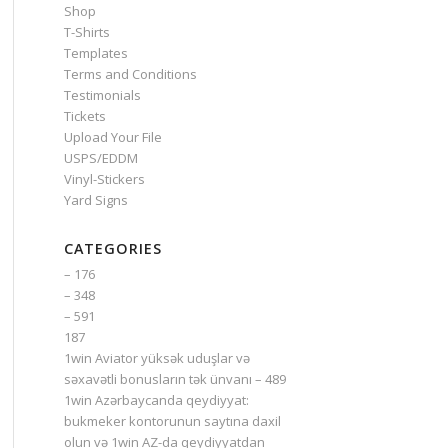
Shop
T-Shirts
Templates
Terms and Conditions
Testimonials
Tickets
Upload Your File
USPS/EDDM
Vinyl-Stickers
Yard Signs
CATEGORIES
– 176
– 348
– 591
187
1win Aviator yüksək uduşlar və
səxavətli bonusların tək ünvanı – 489
1win Azərbaycanda qeydiyyat:
bukmeker kontorunun saytına daxil
olun və 1win AZ-da qeydiyyatdan