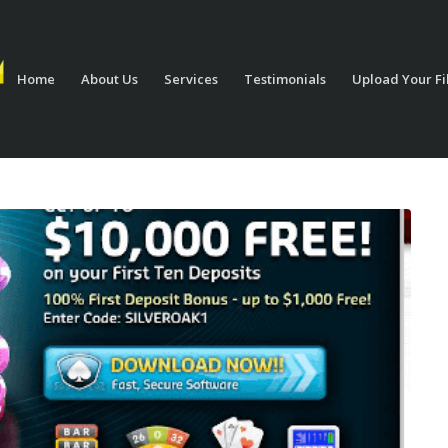
Home
About Us
Services
Testimonials
Upload Your Fi