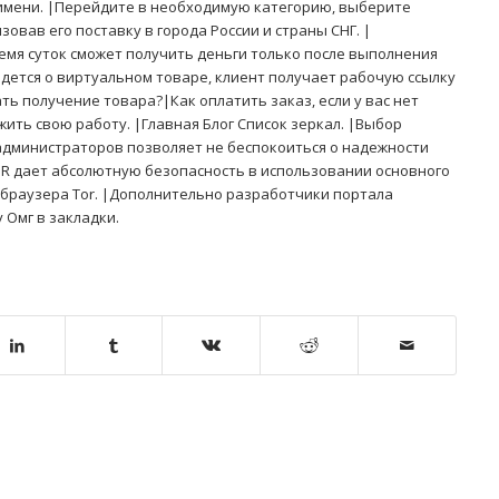
 имени. |Перейдите в необходимую категорию, выберите
зовав его поставку в города России и страны СНГ. |
мя суток сможет получить деньги только после выполнения
ведется о виртуальном товаре, клиент получает рабочую ссылку
ать получение товара?|Как оплатить заказ, если у вас нет
ить свою работу. |Главная Блог Список зеркал. |Выбор
администраторов позволяет не беспокоиться о надежности
OR дает абсолютную безопасность в использовании основного
о браузера Tor. |Дополнительно разработчики портала
Омг в закладки.