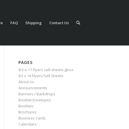
le
FAQ
Shipping
Contact Us
PAGES
8-5-x-11-flyers sell-sheets-gloss
8.5 x 14 Flyers/Sell Sheets
About Us
Announcements
Banners / Backdrops
Booklet Envelopes
Booklets
Brochures
Business Cards
Calendars