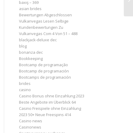
baxış – 369
asian brides
Bewertungen Abgeschlossen
Vulkanvegas Lesen Selbige
Kundenbewertungen Zu
Vulkanvegas Com 4 Von 51 – 488
blackjack-deluxe dec
blog
bonanza dec
Bookkeeping
Bootcamp de programação
Bootcamp de programación
Bootcamps de programación
brides
casino
Casino Bonus ohne Einzahlung 2023 ️
Beste Angebote im Überblick 64
Casino Freispiele ohne Einzahlung
2023 50+ Neue Freespins 414
Casino news
Casinonews