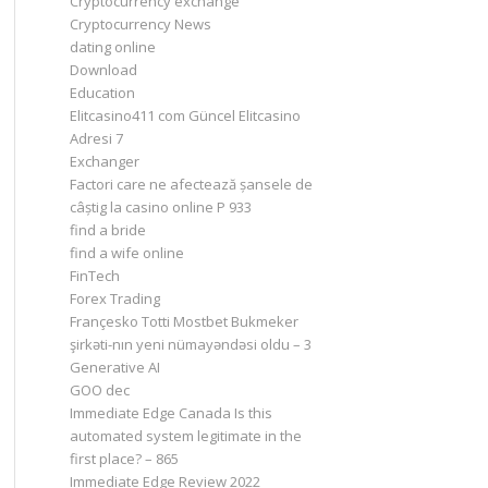
Cryptocurrency exchange
Cryptocurrency News
dating online
Download
Education
Elitcasino411 com Güncel Elitcasino
Adresi 7
Exchanger
Factori care ne afectează șansele de
câștig la casino online P 933
find a bride
find a wife online
FinTech
Forex Trading
Françesko Totti Mostbet Bukmeker
şirkəti-nın yeni nümayəndəsi oldu – 3
Generative AI
GOO dec
Immediate Edge Canada Is this
automated system legitimate in the
first place? – 865
Immediate Edge Review 2022