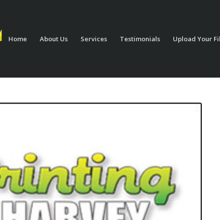
Home
About Us
Services
Testimonials
Upload Your Fi