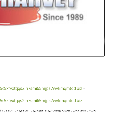
5c5xfvxtqqs2in7smi65mjps7wvkmqmtqd.biz
–
5c5xfvxtqqs2in7smi65mjps7wvkmqmtqd.biz
й товар придется подождать до следующего дня или около