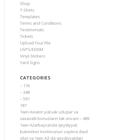
Shop
T-Shirts
Templates
Terms and Conditions
Testimonials
Tickets
Upload Your File
USPS/EDDM
Vinyl-Stickers
Yard Signs
CATEGORIES
– 176
– 348
– 591
187
1win Aviator yüksək uduşlar və
səxavətli bonusların tək ünvanı – 489
1win Azərbaycanda qeydiyyat:
bukmeker kontorunun saytına daxil
olun və 1win AZ-da qeydiyyatdan