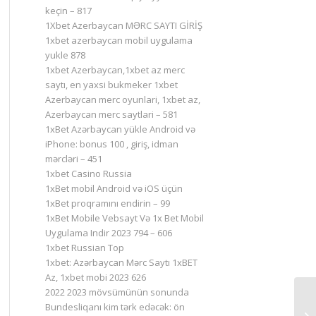
keçin – 817
1Xbet Azerbaycan MƏRC SAYTI GİRİŞ
1xbet azerbaycan mobil uygulama
yukle 878
1xbet Azerbaycan,1xbet az merc
saytı, en yaxsi bukmeker 1xbet
Azerbaycan merc oyunlari, 1xbet az,
Azerbaycan merc saytlari – 581
1xBet Azərbaycan yükle Android və
iPhone: bonus 100 , giriş, idman
mərcləri – 451
1xbet Casino Russia
1xBet mobil Android və iOS üçün
1xBet proqramını endirin – 99
1xBet Mobile Vebsayt Və 1x Bet Mobil
Uygulama Indir 2023 794 – 606
1xbet Russian Top
1xbet: Azərbaycan Mərc Saytı 1xBET
Az, 1xbet mobi 2023 626
2022 2023 mövsümünün sonunda
Bundesliqanı kim tərk edəcək: ön