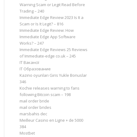
Warning Scam or Legit Read Before
Trading – 240
Immediate Edge Review 2023 Is It a
Scam or Is It Legit? – 816
Immediate Edge Review: How
Immediate Edge App Software
Works? – 247
Immediate Edge Reviews 25 Reviews
of Immediate-edge co.uk – 245
IT Вакансії
IT Образование
Kazino oyunları Giris Yukle Bonuslar
346
Kochie releases warning to fans
following Bitcoin scam – 198
mail order bride
mail order brides
marsbahis dec
Meilleur Casino en Ligne + de 5000
384
Mostbet