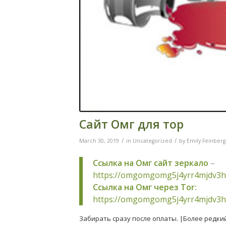
Сайт Омг для тор
/
/
March 30, 2019
in
Uncategorized
by
Emily Feinberg
Ссылка на Омг сайт зеркало
–
https://omgomgomg5j4yrr4mjdv3h
Ссылка на Омг через Tor:
https://omgomgomg5j4yrr4mjdv3h
Забирать сразу после оплаты. |Более редки