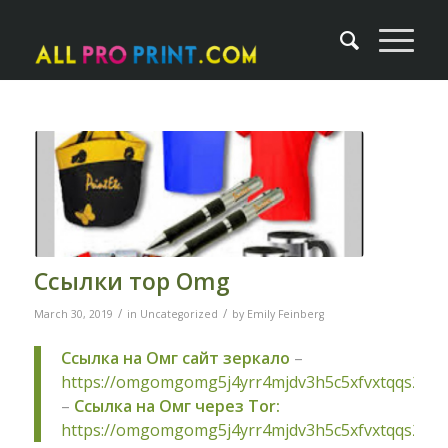
Ссылки тор Omg
/
/
March 30, 2019
in
Uncategorized
by
Emily Feinberg
Ссылка на Омг сайт зеркало
–
https://omgomgomg5j4yrr4mjdv3h5c5xfvxtqqs2in
–
Ссылка на Омг через Tor:
https://omgomgomg5j4yrr4mjdv3h5c5xfvxtqqs2in