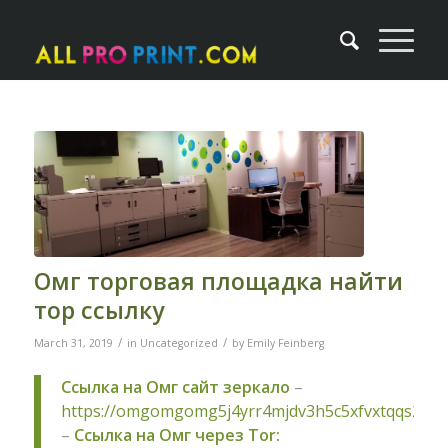
Омг торговая площадка найти
тор ссылку
/
/
March 31, 2019
in
Uncategorized
by
Emily Feinberg
Ссылка на Омг сайт зеркало
–
https://omgomgomg5j4yrr4mjdv3h5c5xfvxtqqs2in
–
Ссылка на Омг через Tor: