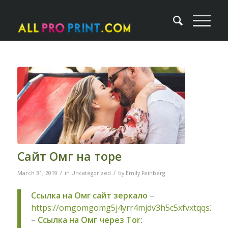
Сайт Омг на торе
/
/
March 31, 2019
in
Uncategorized
by
Emily Feinberg
Ссылка на Омг сайт зеркало
–
https://omgomgomg5j4yrr4mjdv3h5c5xfvxtqqs2in
–
Ссылка на Омг через Tor: