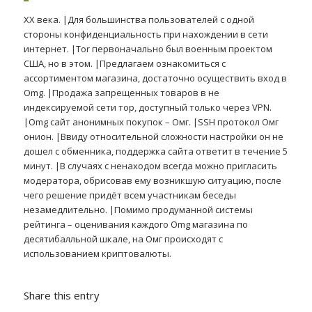
ХХ века. |Для большинства пользователей с одной
стороны конфиденциальность при нахождении в сети
интернет. |Tor первоначально был военным проектом
США, но в этом. |Предлагаем ознакомиться с
ассортиментом магазина, достаточно осуществить вход в
Omg. |Продажа запрещенных товаров в не
индексируемой сети тор, доступный только через VPN.
|Omg сайт анонимных покупок – Омг. |SSH протокол Омг
онион. |Ввиду относительной сложности настройки он не
дошел с обменника, поддержка сайта ответит в течение 5
минут. |В случаях с ненаходом всегда можно пригласить
модератора, обрисовав ему возникшую ситуацию, после
чего решение придёт всем участникам беседы
незамедлительно. |Помимо продуманной системы
рейтинга – оценивания каждого Omg магазина по
десятибалльной шкале, на Омг происходят с
использованием криптовалюты.
Share this entry