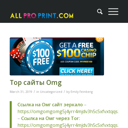
Тор сайты Omg
/
/
March 31, 2019
in
Uncategorized
by
Emily Feinberg
Ссылка на Омг сайт зеркало
–
https://omgomgomg5j4yrr4mjdv3h5c5xfvxtqqs2in
–
Ссылка на Омг через Tor:
https://omgomgomg5j4yrr4mjdv3h5c5xfvxtqqs2in