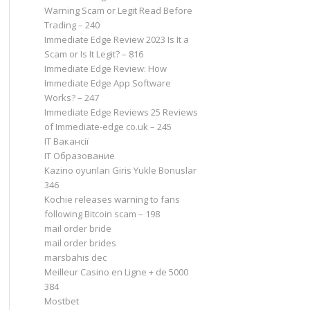
Warning Scam or Legit Read Before
Trading – 240
Immediate Edge Review 2023 Is It a
Scam or Is It Legit? – 816
Immediate Edge Review: How
Immediate Edge App Software
Works? – 247
Immediate Edge Reviews 25 Reviews
of Immediate-edge co.uk – 245
IT Вакансії
IT Образование
Kazino oyunları Giris Yukle Bonuslar
346
Kochie releases warning to fans
following Bitcoin scam – 198
mail order bride
mail order brides
marsbahis dec
Meilleur Casino en Ligne + de 5000
384
Mostbet