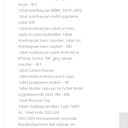
keçin – 817
1Xbet Azerbaycan MƏRC SAYTI GİRİŞ
1xbet azerbaycan mobil uygulama
yukle 878
1xbet Azerbaycan,1xbet az merc
saytı, en yaxsi bukmeker 1xbet
Azerbaycan merc oyunlari, 1xbet az,
Azerbaycan merc saytlari – 581
1xBet Azərbaycan yükle Android və
iPhone: bonus 100 , giriş, idman
mərcləri – 451
1xbet Casino Russia
1xBet mobil Android və iOS üçün
1xBet proqramını endirin – 99
1xBet Mobile Vebsayt Və 1x Bet Mobil
Uygulama Indir 2023 794 – 606
1xbet Russian Top
1xbet: Azərbaycan Mərc Saytı 1xBET
Az, 1xbet mobi 2023 626
2022 2023 mövsümünün sonunda
Bundesliqanı kim tərk edəcək: ön