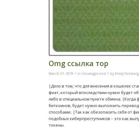
Omg ссылка тор
/
/
March 31, 2019
in
Uncategorized
by
Emily Feinberg
|Дело в том, что для внесения в кошелек с
фиат, который впоследствии нужно будет об
либо в специальном пункте обмена. |Когда 
биткоинов, будет нужно выполнить перевод 
способами:. |Так как обезопасить себя от
подобных киберпреступников – это как выпу
токены.