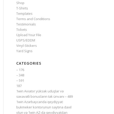
Shop
T-Shirts
Templates
Terms and Conditions
Testimonials
Tickets
Upload Your File
USPS/EDDM
Vinyl-Stickers
Yard Signs
CATEGORIES
– 176
– 348
– 591
187
1win Aviator yüksək uduşlar və
səxavətli bonusların tək ünvanı – 489
1win Azərbaycanda qeydiyyat:
bukmeker kontorunun saytına daxil
olun və 1win AZ-da qeydiyyatdan