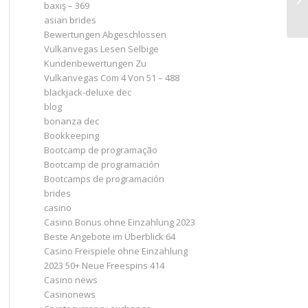
baxış – 369
asian brides
Bewertungen Abgeschlossen
Vulkanvegas Lesen Selbige
Kundenbewertungen Zu
Vulkanvegas Com 4 Von 51 – 488
blackjack-deluxe dec
blog
bonanza dec
Bookkeeping
Bootcamp de programação
Bootcamp de programación
Bootcamps de programación
brides
casino
Casino Bonus ohne Einzahlung 2023 ️
Beste Angebote im Überblick 64
Casino Freispiele ohne Einzahlung
2023 50+ Neue Freespins 414
Casino news
Casinonews