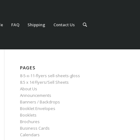
le
FAQ
Shipping
Contact Us
PAGES
8-5-x-11-flyers sell-sheets-gloss
8.5 x 14 Flyers/Sell Sheets
About Us
Announcements
Banners / Backdrops
Booklet Envelopes
Booklets
Brochures
Business Cards
Calendars