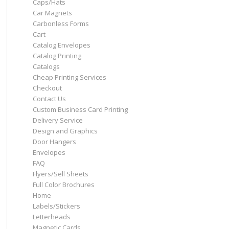
Caps/Hats
Car Magnets
Carbonless Forms
Cart
Catalog Envelopes
Catalog Printing
Catalogs
Cheap Printing Services
Checkout
Contact Us
Custom Business Card Printing
Delivery Service
Design and Graphics
Door Hangers
Envelopes
FAQ
Flyers/Sell Sheets
Full Color Brochures
Home
Labels/Stickers
Letterheads
Magnetic Cards