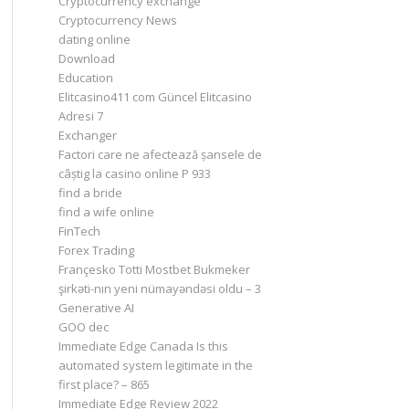
Cryptocurrency exchange
Cryptocurrency News
dating online
Download
Education
Elitcasino411 com Güncel Elitcasino
Adresi 7
Exchanger
Factori care ne afectează șansele de
câștig la casino online P 933
find a bride
find a wife online
FinTech
Forex Trading
Françesko Totti Mostbet Bukmeker
şirkəti-nın yeni nümayəndəsi oldu – 3
Generative AI
GOO dec
Immediate Edge Canada Is this
automated system legitimate in the
first place? – 865
Immediate Edge Review 2022