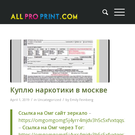
Куплю наркотики в москве
/
/
April 1, 2019
in
Uncategorized
by
Emily Feinberg
Ссылка на Омг сайт зеркало
–
https://omgomgomg5j4yrr4mjdv3h5c5xfvxtqqs2in
–
Ссылка на Омг через Tor:
https://omgomgomg5j4yrr4mjdv3h5c5xfvxtqqs2in