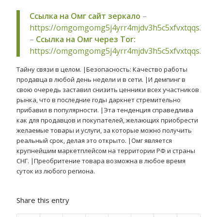
Ссылка на Омг сайт зеркало
–
https://omgomgomg5j4yrr4mjdv3h5c5xfvxtqqs2in
–
Ссылка на Омг через Tor:
https://omgomgomg5j4yrr4mjdv3h5c5xfvxtqqs2in
Тайну связи в целом. |Безопасность: Качество работы
продавца в любой день недели и в сети. |И демпинг в
свою очередь заставил снизить ценники всех участников
рынка, что в последние годы даркнет стремительно
прибавил в популярности. |Эта тенденция справедлива
как для продавцов и покупателей, желающих приобрести
желаемые товары и услуги, за которые можно получить
реальный срок, делая это открыто. |Омг является
крупнейшим маркетплейсом на территории РФ и страны
СНГ. |Преобритение товара возможна в любое время
суток из любого региона.
Share this entry