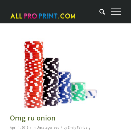
Omg ru onion
/
/
April 1, 2019
in
Uncategorized
by
Emily Feinberg