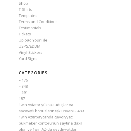
Shop
T-Shirts
Templates
Terms and Conditions
Testimonials
Tickets
Upload Your File
USPS/EDDM
Vinyl-Stickers
Yard Signs
CATEGORIES
– 176
– 348
– 591
187
1win Aviator yüksək uduşlar və
səxavətli bonusların tək ünvanı – 489
1win Azərbaycanda qeydiyyat:
bukmeker kontorunun saytına daxil
olun və 1win AZ-da qeydiyyatdan