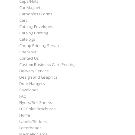
Caps/Hats
Car Magnets
Carbonless Forms
Cart
Catalog Envelopes
Catalog Printing
Catalogs
Cheap Printing Services
Checkout
Contact Us
Custom Business Card Printing
Delivery Service
Design and Graphics
Door Hangers
Envelopes
FAQ
Flyers/Sell Sheets
Full Color Brochures
Home
Labels/Stickers
Letterheads
Magnetic Cards