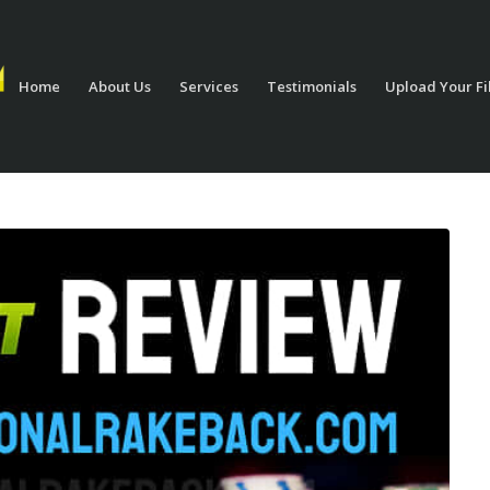
Home
About Us
Services
Testimonials
Upload Your Fi