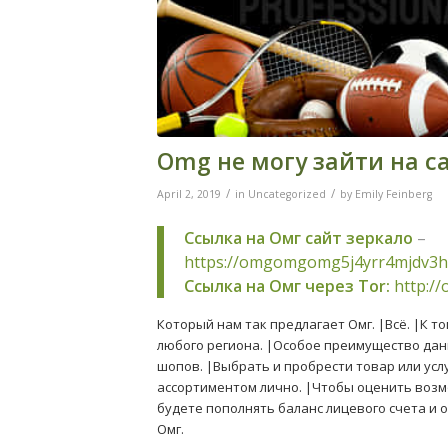
Omg не могу зайти на с
/
/
April 2, 2019
in
Uncategorized
by
Emily Feinberg
Ссылка на Омг сайт зеркало
–
https://omgomgomg5j4yrr4mjdv3h
Ссылка на Омг через Tor:
http:/
Который нам так предлагает Омг. |Всё. |К т
любого региона. |Особое преимущество дан
шопов. |Выбрать и пробрести товар или усл
ассортиментом лично. |Чтобы оценить возм
будете пополнять баланс лицевого счета и 
Омг.