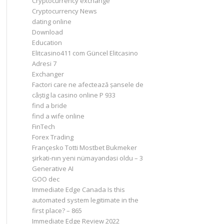
Cryptocurrency exchange
Cryptocurrency News
dating online
Download
Education
Elitcasino411 com Güncel Elitcasino
Adresi 7
Exchanger
Factori care ne afectează șansele de
câștig la casino online P 933
find a bride
find a wife online
FinTech
Forex Trading
Françesko Totti Mostbet Bukmeker
şirkəti-nın yeni nümayəndəsi oldu – 3
Generative AI
GOO dec
Immediate Edge Canada Is this
automated system legitimate in the
first place? – 865
Immediate Edge Review 2022