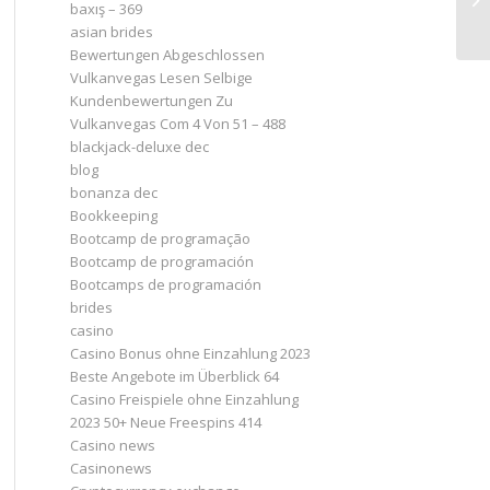
baxış – 369
asian brides
Bewertungen Abgeschlossen
Vulkanvegas Lesen Selbige
Kundenbewertungen Zu
Vulkanvegas Com 4 Von 51 – 488
blackjack-deluxe dec
blog
bonanza dec
Bookkeeping
Bootcamp de programação
Bootcamp de programación
Bootcamps de programación
brides
casino
Casino Bonus ohne Einzahlung 2023 ️
Beste Angebote im Überblick 64
Casino Freispiele ohne Einzahlung
2023 50+ Neue Freespins 414
Casino news
Casinonews