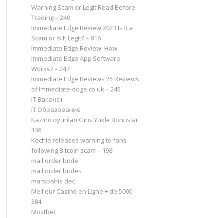
Warning Scam or Legit Read Before
Trading – 240
Immediate Edge Review 2023 Is It a
Scam or Is It Legit? – 816
Immediate Edge Review: How
Immediate Edge App Software
Works? – 247
Immediate Edge Reviews 25 Reviews
of Immediate-edge co.uk – 245
IT Вакансії
IT Образование
Kazino oyunları Giris Yukle Bonuslar
346
Kochie releases warning to fans
following Bitcoin scam – 198
mail order bride
mail order brides
marsbahis dec
Meilleur Casino en Ligne + de 5000
384
Mostbet