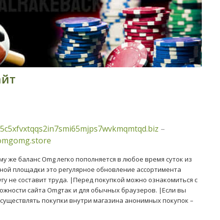
айт
5c5xfvxtqqs2in7smi65mjps7wvkmqmtqd.biz
–
/omgomg.store
ому же баланс Omg легко пополняется в любое время суток из
ной площадки это регулярное обновление ассортимента
угу не составит труда. |Перед покупкой можно ознакомиться с
ожности сайта Omgтак и для обычных браузеров. |Если вы
осуществлять покупки внутри магазина анонимных покупок –