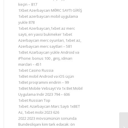
keçin – 817
1Xbet Azerbaycan MƏRC SAYTI GİRİŞ
1xbet azerbaycan mobil uygulama
yukle 878
1xbet Azerbaycan,1xbet az merc
saytı, en yaxsi bukmeker 1xbet
Azerbaycan merc oyunlari, 1xbet az,
Azerbaycan merc saytlari – 581
1xBet Azərbaycan yükle Android və
iPhone: bonus 100 , giriş, idman
mərcləri – 451
1xbet Casino Russia
1xBet mobil Android və iOS üçün
1xBet proqramını endirin – 99
1xBet Mobile Vebsayt Və 1x Bet Mobil
Uygulama Indir 2023 794 – 606
1xbet Russian Top
1xbet: Azərbaycan Mərc Saytı 1xBET
Az, 1xbet mobi 2023 626
2022 2023 mövsümünün sonunda
Bundesliqanı kim tərk edəcək: ön
O