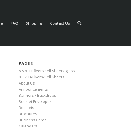
le
FAQ
Shipping
Contact Us
PAGES
8-5-x-11-flyers sell-sheets-gloss
8.5 x 14 Flyers/Sell Sheets
About Us
Announcements
Banners / Backdrops
Booklet Envelopes
Booklets
Brochures
Business Cards
Calendars