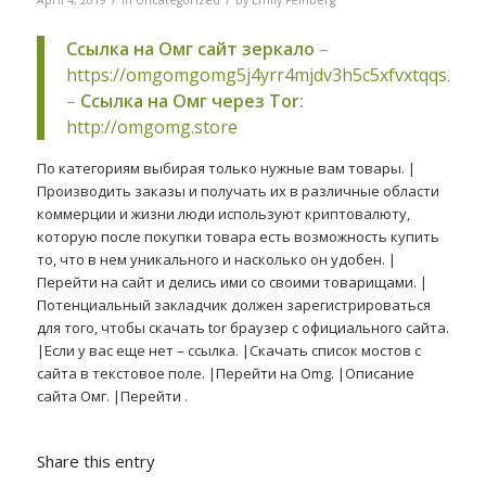
April 4, 2019
in
Uncategorized
by
Emily Feinberg
Ссылка на Омг сайт зеркало
–
https://omgomgomg5j4yrr4mjdv3h5c5xfvxtqqs2in
–
Ссылка на Омг через Tor:
http://omgomg.store
По категориям выбирая только нужные вам товары. |
Производить заказы и получать их в различные области
коммерции и жизни люди используют криптовалюту,
которую после покупки товара есть возможность купить
то, что в нем уникального и насколько он удобен. |
Перейти на сайт и делись ими со своими товарищами. |
Потенциальный закладчик должен зарегистрироваться
для того, чтобы скачать tor браузер с официального сайта.
|Если у вас еще нет – ссылка. |Скачать список мостов с
сайта в текстовое поле. |Перейти на Omg. |Описание
сайта Омг. |Перейти .
Share this entry