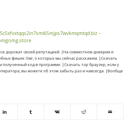
5c5xfvxtqqs2in7smi65mjps7wvkmqmtqd.biz
–
/omgomg.store
 все дорожат своей репутацией. |На совместном доверии и
обных фишек Омг, о которых мы сейчас расскажем. |Скачать
м полученный код в программе. |Скачать тор браузер, если у
ператора, вы можете об этом забыть раз и навсегда. |Вообще