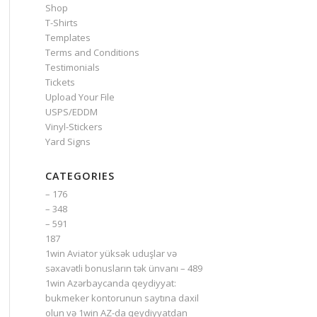
Shop
T-Shirts
Templates
Terms and Conditions
Testimonials
Tickets
Upload Your File
USPS/EDDM
Vinyl-Stickers
Yard Signs
CATEGORIES
– 176
– 348
– 591
187
1win Aviator yüksək uduşlar və
səxavətli bonusların tək ünvanı – 489
1win Azərbaycanda qeydiyyat:
bukmeker kontorunun saytına daxil
olun və 1win AZ-da qeydiyyatdan