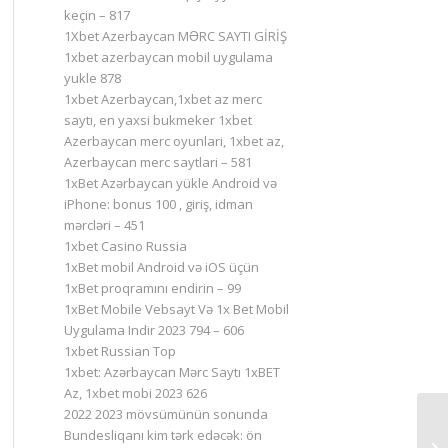
keçin – 817
1Xbet Azerbaycan MƏRC SAYTI GİRİŞ
1xbet azerbaycan mobil uygulama
yukle 878
1xbet Azerbaycan,1xbet az merc
saytı, en yaxsi bukmeker 1xbet
Azerbaycan merc oyunlari, 1xbet az,
Azerbaycan merc saytlari – 581
1xBet Azərbaycan yükle Android və
iPhone: bonus 100 , giriş, idman
mərcləri – 451
1xbet Casino Russia
1xBet mobil Android və iOS üçün
1xBet proqramını endirin – 99
1xBet Mobile Vebsayt Və 1x Bet Mobil
Uygulama Indir 2023 794 – 606
1xbet Russian Top
1xbet: Azərbaycan Mərc Saytı 1xBET
Az, 1xbet mobi 2023 626
2022 2023 mövsümünün sonunda
Bundesliqanı kim tərk edəcək: ön