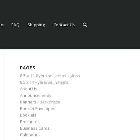
le
FAQ
Shipping
Contact Us
PAGES
8-5-x-11-flyers sell-sheets-gloss
8.5 x 14 Flyers/Sell Sheets
About Us
Announcements
Banners / Backdrops
Booklet Envelopes
Booklets
Brochures
Business Cards
Calendars