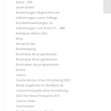
baxış – 369
asian brides
Bewertungen Abgeschlossen
Vulkanvegas Lesen Selbige
Kundenbewertungen Zu
Vulkanvegas Com 4 Von 51 – 488
blackjack-deluxe dec
blog
bonanza dec
Bookkeeping
Bootcamp de programação
Bootcamp de programación
Bootcamps de programación
brides
casino
Casino Bonus ohne Einzahlung 2023 ️
Beste Angebote im Überblick 64
Casino Freispiele ohne Einzahlung
2023 50+ Neue Freespins 414
Casino news
Casinonews