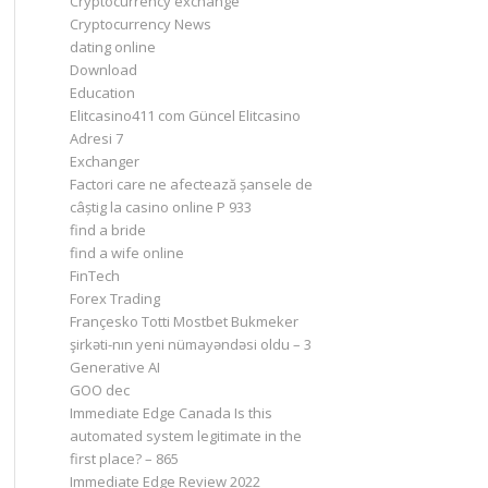
Cryptocurrency exchange
Cryptocurrency News
dating online
Download
Education
Elitcasino411 com Güncel Elitcasino
Adresi 7
Exchanger
Factori care ne afectează șansele de
câștig la casino online P 933
find a bride
find a wife online
FinTech
Forex Trading
Françesko Totti Mostbet Bukmeker
şirkəti-nın yeni nümayəndəsi oldu – 3
Generative AI
GOO dec
Immediate Edge Canada Is this
automated system legitimate in the
first place? – 865
Immediate Edge Review 2022