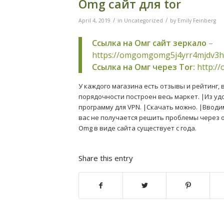
Omg сайт для tor
/
/
April 4, 2019
in
Uncategorized
by
Emily Feinberg
Ссылка на Омг сайт зеркало
–
https://omgomgomg5j4yrr4mjdv3h
Ссылка на Омг через Tor:
http:/
У каждого магазина есть отзывы и рейтинг,
порядочности построен весь маркет. |Из уд
программу для VPN. |Скачать можно. |Вводи
вас не получается решить проблемы через о
Omg в виде сайта существует с года.
Share this entry