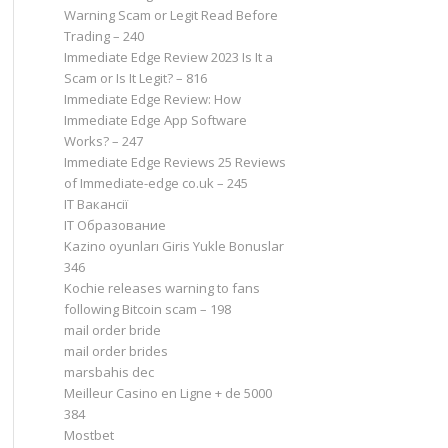
Warning Scam or Legit Read Before
Trading – 240
Immediate Edge Review 2023 Is It a
Scam or Is It Legit? – 816
Immediate Edge Review: How
Immediate Edge App Software
Works? – 247
Immediate Edge Reviews 25 Reviews
of Immediate-edge co.uk – 245
IT Вакансії
IT Образование
Kazino oyunları Giris Yukle Bonuslar
346
Kochie releases warning to fans
following Bitcoin scam – 198
mail order bride
mail order brides
marsbahis dec
Meilleur Casino en Ligne + de 5000
384
Mostbet