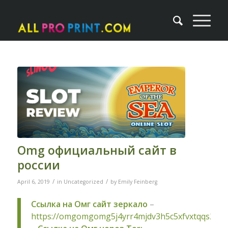
Omg официальный сайт в
россии
/
/
April 6, 2019
in
Uncategorized
by
Emily Feinberg
Ссылка на Омг сайт зеркало
–
https://omgomgomg5j4yrr4mjdv3h5c5xfvxtqqs2in