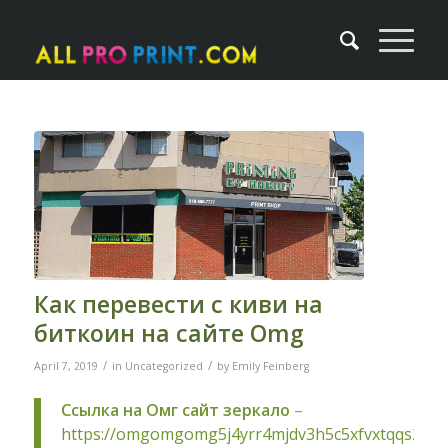
Как перевести с киви на
биткоин на сайте Omg
/
/
April 7, 2019
in
Uncategorized
by
Emily Feinberg
Ссылка на Омг сайт зеркало
–
https://omgomgomg5j4yrr4mjdv3h5c5xfvxtqqs2in