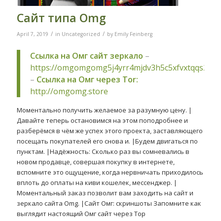
Сайт типа Omg
/
/
April 7, 2019
in
Uncategorized
by
Emily Feinberg
Ссылка на Омг сайт зеркало
–
https://omgomgomg5j4yrr4mjdv3h5c5xfvxtqqs2in
–
Ссылка на Омг через Tor:
http://omgomg.store
Моментально получить желаемое за разумную цену. |
Давайте теперь остановимся на этом поподробнее и
разберёмся в чём же успех этого проекта, заставляющего
посещать покупателей его снова и. |Будем двигаться по
пунктам. |Надёжность: Сколько раз вы сомневались в
новом продавце, совершая покупку в интернете,
вспомните это ощущение, когда нервничать приходилось
вплоть до оплаты на киви кошелек, мессенджер. |
Моментальный заказ позволит вам заходить на сайт и
зеркало сайта Omg. |Сайт Омг: скриншоты Запомните как
выглядит настоящий Омг сайт через Тор