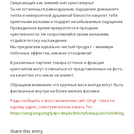
Сверкающие как зимний снег кристалиусы!
Ты не останешься равнодушным, ощущение домашнего
тепла и невероятной душевной близости накроет тебя
приятными волнами и подарит незабываемые ощущения.
Проведенное время превратится в праздник
чувственности. Не сопротивляйся своим желаниям,
отдайся потоку наслаждения.
Мы предлагаем идеально чистый продукт – минимум
побочных эффектов, никаких отходняков!
В различных партиях товара оттенок и фракция
кристаллов могут отличаться от представленных на фото,
на качество это никак не влияет.
Обращаем внимание что крупные веса иногда могут быть
фасованные внутри на более мелкие фасовки.
Рады сообщить о восстановлении сайт Omg! – пока по
одному адрес, советуем использовать Tor
:
https://omgomgomg5j4yrr4mjdv3h5c5xfvxtqqs2in7smi65mjps7w
Share this entry