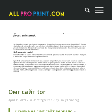
Омг сайт tor
/
/
April 11, 2019
in
Uncategorized
by
Emily Feinberg
Ссылка на Омг сайт зеркало
–