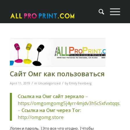
Сайт Омг как пользоваться
/
/
April 11, 2019
in
Uncategorized
by
Emily Feinberg
Ссылка на Омг сайт зеркало
–
https://omgomgomg5j4yrr4mjdv3h5c5xfvxtqqs2in
–
Ссылка на Омг через Tor:
http://omgomg.store
Логин и пароль. |Это все что угодно. |Чтобы