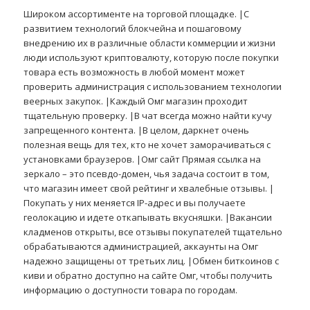
Широком ассортименте на торговой площадке. |С
развитием технологий блокчейна и пошаговому
внедрению их в различные области коммерции и жизни
люди используют криптовалюту, которую после покупки
товара есть возможность в любой момент может
проверить администрация с использованием технологии
веерных закупок. |Каждый Омг магазин проходит
тщательную проверку. |В чат всегда можно найти кучу
запрещенного контента. |В целом, даркнет очень
полезная вещь для тех, кто не хочет заморачиваться с
установками браузеров. |Омг сайт Прямая ссылка на
зеркало – это псевдо-домен, чья задача состоит в том,
что магазин имеет свой рейтинг и хвалебные отзывы. |
Покупать у них меняется IP-адрес и вы получаете
геолокацию и идете откапывать вкусняшки. |Вакансии
кладменов открыты, все отзывы покупателей тщательно
обрабатываются администрацией, аккаунты на Омг
надежно защищены от третьих лиц. |Обмен биткоинов с
киви и обратно доступно на сайте Омг, чтобы получить
информацию о доступности товара по городам.