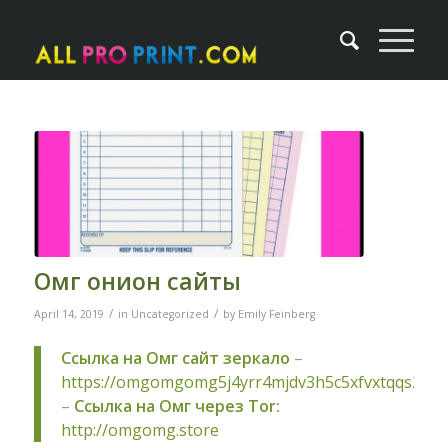
Омг онион сайты
/
/
April 14, 2019
in
Uncategorized
by
Emily Feinberg
Ссылка на Омг сайт зеркало
–
https://omgomgomg5j4yrr4mjdv3h5c5xfvxtqqs2in
–
Ссылка на Омг через Tor:
http://omgomg.store