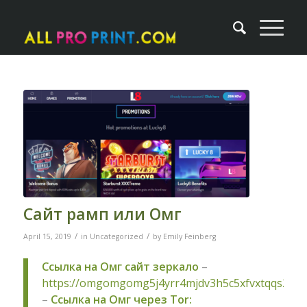
Сайт рамп или Омг
/
/
April 15, 2019
in
Uncategorized
by
Emily Feinberg
Ссылка на Омг сайт зеркало
–
https://omgomgomg5j4yrr4mjdv3h5c5xfvxtqqs2in
–
Ссылка на Омг через Tor: