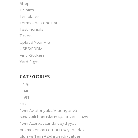
Shop
T-Shirts
Templates
Terms and Conditions
Testimonials
Tickets
Upload Your File
USPS/EDDM
Vinyl-Stickers
Yard Signs
CATEGORIES
– 176
– 348
– 591
187
1win Aviator yüksək uduşlar və
səxavətli bonusların tək ünvanı – 489
1win Azərbaycanda qeydiyyat:
bukmeker kontorunun saytına daxil
olun və 1win AZ-da qeydiyyatdan