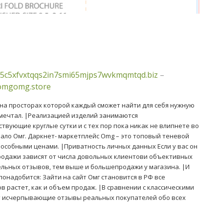
5c5xfvxtqqs2in7smi65mjps7wvkmqmtqd.biz
–
/omgomg.store
 на просторах которой каждый сможет найти для себя нужную
 мечтал. |Реализацией изделий занимаются
вующие круглые сутки и с тех пор пока никак не влипнете во
ало Омг. Даркнет- маркетплейс Omg – это топовый теневой
способными ценами. |Приватность личных данных Если у вас он
|Продажи зависят от числа довольных клиентови объективных
ьных отзывов, тем выше и большепродажи у магазина. |И
 понадобится: Зайти на сайт Омг становится в РФ все
в растет, как и объем продаж. |В сравнении с классическими
ют исчерпывающие отзывы реальных покупателей обо всех