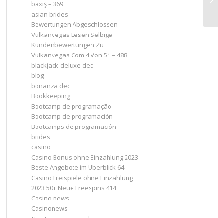
baxış – 369
asian brides
Bewertungen Abgeschlossen
Vulkanvegas Lesen Selbige
Kundenbewertungen Zu
Vulkanvegas Com 4 Von 51 – 488
blackjack-deluxe dec
blog
bonanza dec
Bookkeeping
Bootcamp de programação
Bootcamp de programación
Bootcamps de programación
brides
casino
Casino Bonus ohne Einzahlung 2023 ️
Beste Angebote im Überblick 64
Casino Freispiele ohne Einzahlung
2023 50+ Neue Freespins 414
Casino news
Casinonews