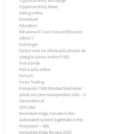
Cryptocurrency exchange
Cryptocurrency News
dating online
Download
Education
Elitcasino411 com Güncel Elitcasino
Adresi 7
Exchanger
Factori care ne afectează șansele de
câștig la casino online P 933
find a bride
find a wife online
FinTech
Forex Trading
Françesko Totti Mostbet Bukmeker
şirkəti-nın yeni nümayəndəsi oldu – 3
Generative AI
GOO dec
Immediate Edge Canada Is this
automated system legitimate in the
first place? – 865
Immediate Edge Review 2022