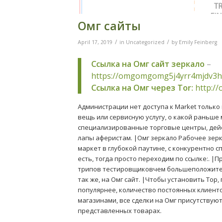
Омг сайты
/
/
April 17, 2019
in
Uncategorized
by
Emily Feinberg
Ссылка на Омг сайт зеркало
–
https://omgomgomg5j4yrr4mjdv3h
Ссылка на Омг через Tor:
http:/
Администрации нет доступа к Market только
вещь или сервисную услугу, о какой раньше
специализированные торговые центры, дейст
лапы аферистам. |Омг зеркало Рабочее зерк
маркет в глубокой паутине, с конкурентно 
есть, тогда просто переходим по ссылке:. 
трипов тестировщиковчем большеположител
так же, на Омг сайт. |Чтобы установить Тор,
популярнее, количество постоянных клиенто
магазинами, все сделки на Омг присутству
представленных товарах.