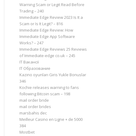
Warning Scam or Legit Read Before
Trading – 240
Immediate Edge Review 2023 Is It a
Scam or Is It Legit? – 816
Immediate Edge Review: How
Immediate Edge App Software
Works? – 247
Immediate Edge Reviews 25 Reviews
of Immediate-edge co.uk – 245
IT Вакансії
IT Образование
Kazino oyunları Giris Yukle Bonuslar
346
Kochie releases warning to fans
following Bitcoin scam – 198
mail order bride
mail order brides
marsbahis dec
Meilleur Casino en Ligne + de 5000
384
Mostbet