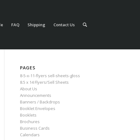
le
FAQ
Shipping
Contact Us
PAGES
8-5-x-11-flyers sell-sheets-gloss
8.5 x 14 Flyers/Sell Sheets
About Us
Announcements
Banners / Backdrops
Booklet Envelopes
Booklets
Brochures
Business Cards
Calendars