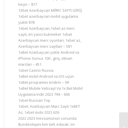
keçin – 817
1Xbet Azerbaycan MƏRC SAYTI GİRİŞ
1xbet azerbaycan mobil uygulama
yukle 878
1xbet Azerbaycan,1xbet az merc
saytı, en yaxsi bukmeker 1xbet
Azerbaycan merc oyunlari, 1xbet az,
Azerbaycan merc saytlari – 581
1xBet Azərbaycan yükle Android və
iPhone: bonus 100 , giriş, idman
mərcləri – 451
1xbet Casino Russia
1xBet mobil Android və iOS üçün
1xBet proqramını endirin – 99
1xBet Mobile Vebsayt Və 1x Bet Mobil
Uygulama Indir 2023 794 – 606
1xbet Russian Top
1xbet: Azərbaycan Mərc Saytı 1xBET
Az, 1xbet mobi 2023 626
2022 2023 mövsümünün sonunda
Bundesliqanı kim tərk edəcək: ön
Са