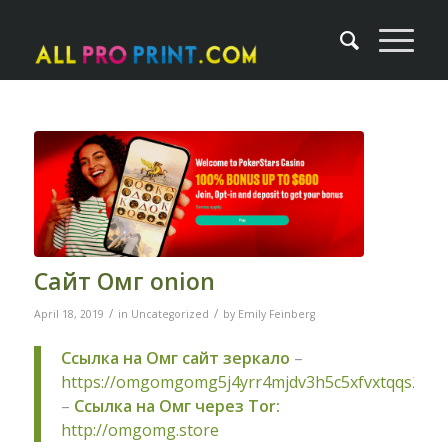
Сайт Омг onion
/
/
April 18, 2019
in
Uncategorized
by
Emily Feinberg
Ссылка на Омг сайт зеркало
–
https://omgomgomg5j4yrr4mjdv3h5c5xfvxtqqs2in
–
Ссылка на Омг через Tor:
http://omgomg.store