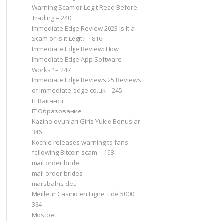
Warning Scam or Legit Read Before
Trading – 240
Immediate Edge Review 2023 Is It a
Scam or Is It Legit? – 816
Immediate Edge Review: How
Immediate Edge App Software
Works? – 247
Immediate Edge Reviews 25 Reviews
of Immediate-edge co.uk – 245
IT Вакансії
IT Образование
Kazino oyunları Giris Yukle Bonuslar
346
Kochie releases warning to fans
following Bitcoin scam – 198
mail order bride
mail order brides
marsbahis dec
Meilleur Casino en Ligne + de 5000
384
Mostbet