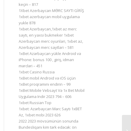
keçin – 817
1Xbet Azerbaycan MƏRC SAYTI GİRİŞ
1xbet azerbaycan mobil uygulama
yukle 878
1xbet Azerbaycan,1xbet az merc
saytı, en yaxsi bukmeker 1xbet
Azerbaycan merc oyunlari, 1xbet az,
Azerbaycan merc saytlari – 581
1xBet Azərbaycan yükle Android və
iPhone: bonus 100 , giriş, idman
mərcləri – 451
1xbet Casino Russia
1xBet mobil Android və iOS üçün
1xBet proqramını endirin – 99
1xBet Mobile Vebsayt Və 1x Bet Mobil
Uygulama Indir 2023 794 – 606
1xbet Russian Top
1xbet: Azərbaycan Mərc Saytı 1xBET
Az, 1xbet mobi 2023 626
2022 2023 mövsümünün sonunda
Bundesliqanı kim tərk edəcək: ön
Са