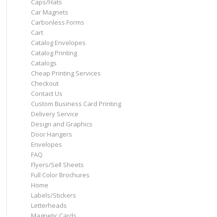
Caps/Hats
Car Magnets
Carbonless Forms
Cart
Catalog Envelopes
Catalog Printing
Catalogs
Cheap Printing Services
Checkout
Contact Us
Custom Business Card Printing
Delivery Service
Design and Graphics
Door Hangers
Envelopes
FAQ
Flyers/Sell Sheets
Full Color Brochures
Home
Labels/Stickers
Letterheads
Magnetic Cards