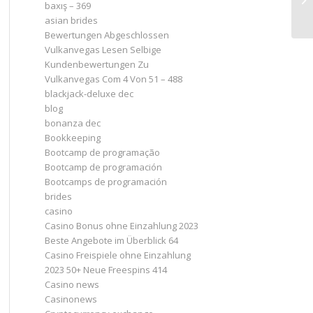
baxış – 369
asian brides
Bewertungen Abgeschlossen
Vulkanvegas Lesen Selbige
Kundenbewertungen Zu
Vulkanvegas Com 4 Von 51 – 488
blackjack-deluxe dec
blog
bonanza dec
Bookkeeping
Bootcamp de programação
Bootcamp de programación
Bootcamps de programación
brides
casino
Casino Bonus ohne Einzahlung 2023 ️
Beste Angebote im Überblick 64
Casino Freispiele ohne Einzahlung
2023 50+ Neue Freespins 414
Casino news
Casinonews