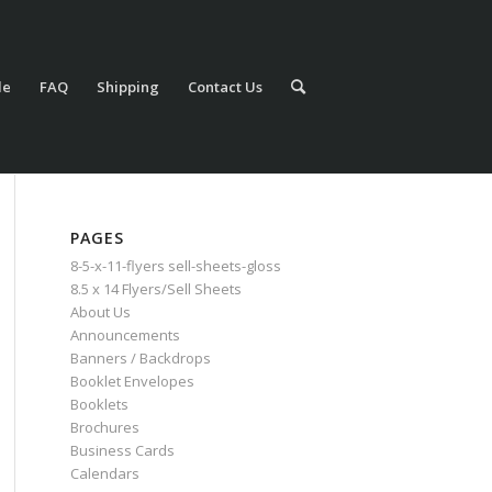
le
FAQ
Shipping
Contact Us
PAGES
8-5-x-11-flyers sell-sheets-gloss
8.5 x 14 Flyers/Sell Sheets
About Us
Announcements
Banners / Backdrops
Booklet Envelopes
Booklets
Brochures
Business Cards
Calendars