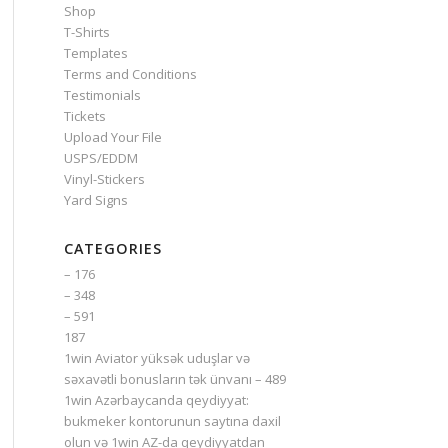
Shop
T-Shirts
Templates
Terms and Conditions
Testimonials
Tickets
Upload Your File
USPS/EDDM
Vinyl-Stickers
Yard Signs
CATEGORIES
– 176
– 348
– 591
187
1win Aviator yüksək uduşlar və
səxavətli bonusların tək ünvanı – 489
1win Azərbaycanda qeydiyyat:
bukmeker kontorunun saytına daxil
olun və 1win AZ-da qeydiyyatdan