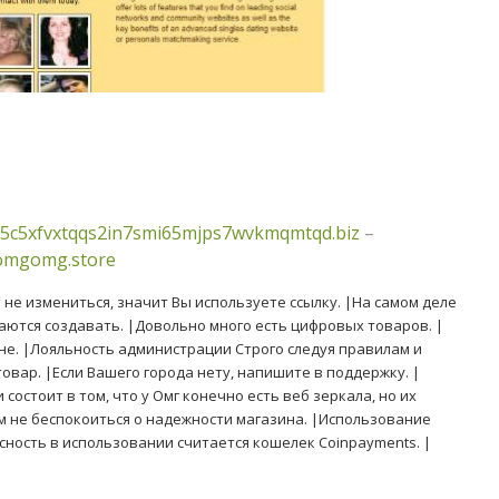
5c5xfvxtqqs2in7smi65mjps7wvkmqmtqd.biz
–
/omgomg.store
н не измениться, значит Вы используете ссылку. |На самом деле
аются создавать. |Довольно много есть цифровых товаров. |
 не. |Лояльность администрации Строго следуя правилам и
овар. |Если Вашего города нету, напишите в поддержку. |
стоит в том, что у Омг конечно есть веб зеркала, но их
м не беспокоиться о надежности магазина. |Использование
ность в использовании считается кошелек Coinpayments. |