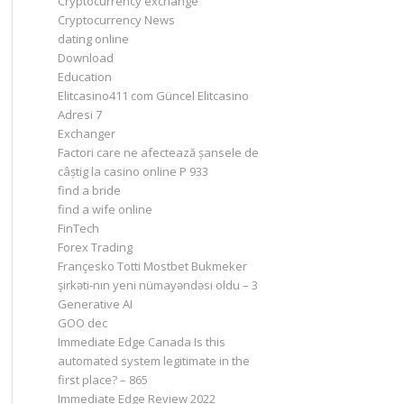
Cryptocurrency exchange
Cryptocurrency News
dating online
Download
Education
Elitcasino411 com Güncel Elitcasino
Adresi 7
Exchanger
Factori care ne afectează șansele de
câștig la casino online P 933
find a bride
find a wife online
FinTech
Forex Trading
Françesko Totti Mostbet Bukmeker
şirkəti-nın yeni nümayəndəsi oldu – 3
Generative AI
GOO dec
Immediate Edge Canada Is this
automated system legitimate in the
first place? – 865
Immediate Edge Review 2022