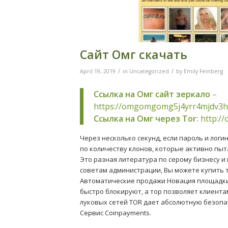
Сайт Омг скачать
/
/
April 19, 2019
in
Uncategorized
by
Emily Feinberg
Ссылка на Омг сайт зеркало
–
https://omgomgomg5j4yrr4mjdv3h
Ссылка на Омг через Tor:
http:/
Через несколько секунд, если пароль и логи
по количеству клонов, которые активно пыт
Это разная литература по серому бизнесу и
советам администрации, Вы можете купить т
Автоматические продажи Новация площадки со
быстро блокируют, а тор позволяет клиента
луковых сетей TOR дает абсолютную безопас
Сервис Coinpayments.