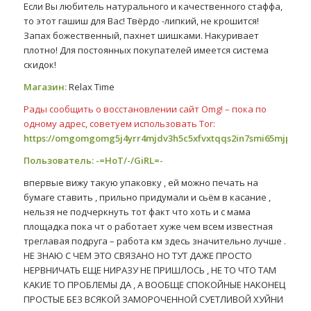
Если Вы любитель натурального и качественного стаффа,
то этот гашиш для Вас! Твёрдо -липкий, не крошится!
Запах божественный, пахнет шишками. Накуривает
плотно! Для постоянных покупателей имеется система
скидок!
Магазин:
Relax Time
Рады сообщить о восстановлении сайт Omg! – пока по
одному адрес, советуем использовать Tor:
https://omgomgomg5j4yrr4mjdv3h5c5xfvxtqqs2in7smi65mjps7w
Пользователь: -=HoT/-/GiRL=-
впервые вижу такую упаковку , ей можно печать на
бумаге ставить , прильно придумали и сьём в касание ,
нельзя не подчеркнуть тот факт что хоть и с мама
площадка пока чт о работает хуже чем всем известная
треглавая подруга – работа км здесь значительно лучше .
НЕ ЗНАЮ С ЧЕМ ЭТО СВЯЗАНО НО ТУТ ДАЖЕ ПРОСТО
НЕРВНИЧАТЬ ЕЩЕ НИРАЗУ НЕ ПРИШЛОСЬ , НЕ ТО ЧТО ТАМ
КАКИЕ ТО ПРОБЛЕМЫ ДА , А ВООБЩЕ СПОКОЙНЫЕ НАКОНЕЦ
ПРОСТЫЕ БЕЗ ВСЯКОЙ ЗАМОРОЧЕННОЙ СУЕТЛИВОЙ ХУЙНИ