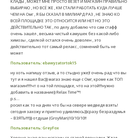
КЛАДЫ , МОЖЕТ МНЕ ПРОСТО ВЕЗЕТ И МАГАЗИН ПРАВИЛЬНО
ВЫБИРАЮ , НО ВСЁ ЖЕ , КМ СТАЛИ РАБОТАТЬ КУДА ЛУЧШЕ
ЧЕМ НА Омг , Я БЫ СКАЗАЛ В МИЛИАРД РАЗ , НЕ ЗНАЮ КО
ВСЕЙ ПЛОЩАДКЕ ЭТО ОТНОСИТСЯ ИЛИ НЕТ НО ЭТО
ДЕЙСТВИТЕЛЬНО ТАК , по делу добавлю что сам стафф
очень зашёл , весьма чистый камушек без какой-либо
химозы , сделкой остался очень доволен , это
действительно тот самый релакс , сомнений быть не
может
Пользователь: ebawyzatortok15
ну хоть напишу отзыв, а то стыдно уже)! очень рад что вы
тут и я нашел Вас))) магаз знаю еще с Омг, кроме как ТОП
магазин!!!!!чт о на той площадке, что на этой!!!нужно
добавить в название)) Relax Time™!
p.s…
росил как то на днях что бы на севере медведя взять!
сегодня захожу и приятно удивляюсь)))сразу безраздумья
– ВЗЯТЬ!!!!))) отдуши (GroyMan)10/10/10!!
Пользователь: GreyFox
Хорошо знаю ваш магазин со старой площадки. Ждал