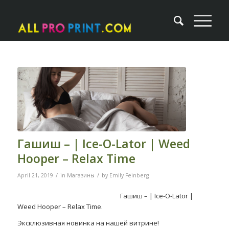
Гашиш – | Ice-O-Lator | Weed
Hooper – Relax Time
/
/
April 21, 2019
in
Магазины
by
Emily Feinberg
Гашиш – | Ice-O-Lator |
Weed Hooper – Relax Time.
Эксклюзивная новинка на нашей витрине!