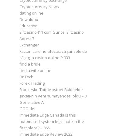
Cryptocurrency exchange
Cryptocurrency News
dating online
Download
Education
Elitcasino411 com Güncel Elitcasino
Adresi 7
Exchanger
Factori care ne afectează șansele de
câștig la casino online P 933
find a bride
find a wife online
FinTech
Forex Trading
Françesko Totti Mostbet Bukmeker
şirkəti-nın yeni nümayəndəsi oldu – 3
Generative AI
GOO dec
Immediate Edge Canada Is this
automated system legitimate in the
first place? – 865
Immediate Edge Review 2022