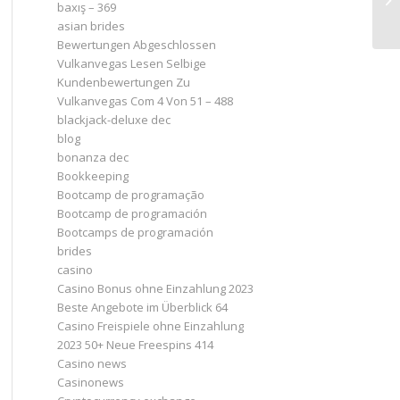
baxış – 369
asian brides
Bewertungen Abgeschlossen
Vulkanvegas Lesen Selbige
Kundenbewertungen Zu
Vulkanvegas Com 4 Von 51 – 488
blackjack-deluxe dec
blog
bonanza dec
Bookkeeping
Bootcamp de programação
Bootcamp de programación
Bootcamps de programación
brides
casino
Casino Bonus ohne Einzahlung 2023 ️
Beste Angebote im Überblick 64
Casino Freispiele ohne Einzahlung
2023 50+ Neue Freespins 414
Casino news
Casinonews