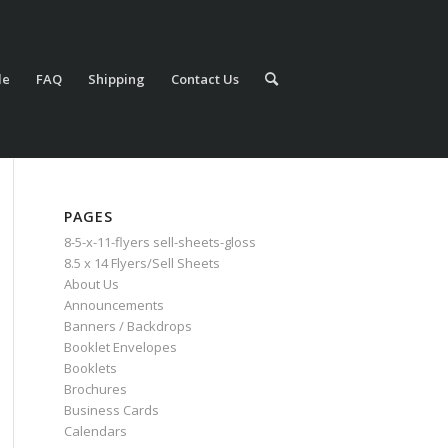
le
FAQ
Shipping
Contact Us
PAGES
8-5-x-11-flyers sell-sheets-gloss
8.5 x 14 Flyers/Sell Sheets
About Us
Announcements
Banners / Backdrops
Booklet Envelopes
Booklets
Brochures
Business Cards
Calendars