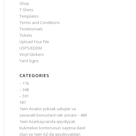
Shop
T-Shirts
Templates
Terms and Conditions
Testimonials
Tickets
Upload Your File
USPS/EDDM
Vinyl-Stickers
Yard Signs
CATEGORIES
– 176
– 348
– 591
187
1win Aviator yüksək uduşlar və
səxavətli bonusların tək ünvanı – 489
1win Azərbaycanda qeydiyyat:
bukmeker kontorunun saytına daxil
olun və 1win AZ-da qeydiyyatdan