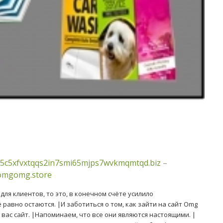
5c5xfvxtqqs2in7smi65mjps7wvkmqmtqd.biz
–
/omgomg.store
ля клиентов, то это, в конечном счёте усилило
 равно остаются. |И заботиться о том, как зайти на сайт Omg
вас сайт. |Напоминаем, что все они являются настоящими. |