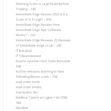
Warning Scam or Legit Read Before
Trading – 240
Immediate Edge Review 2023 Is It a
Scam or Is It Legit? – 816
Immediate Edge Review: How
Immediate Edge App Software
Works? – 247
Immediate Edge Reviews 25 Reviews
of Immediate-edge co.uk – 245
IT Вакансії
IT Образование
Kazino oyunları Giris Yukle Bonuslar
346
Kochie releases warning to fans
following Bitcoin scam – 198
mail order bride
mail order brides
marsbahis dec
Meilleur Casino en Ligne + de 5000
384
Mostbet