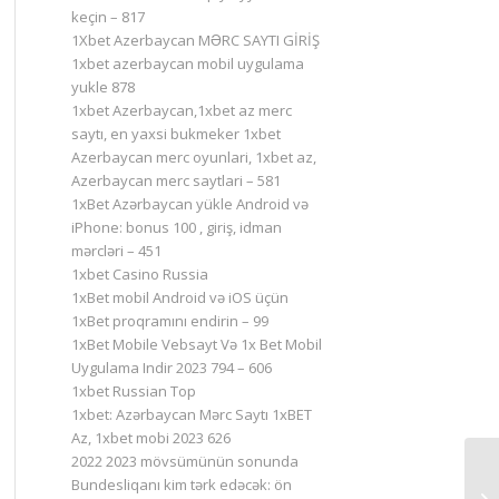
keçin – 817
1Xbet Azerbaycan MƏRC SAYTI GİRİŞ
1xbet azerbaycan mobil uygulama
yukle 878
1xbet Azerbaycan,1xbet az merc
saytı, en yaxsi bukmeker 1xbet
Azerbaycan merc oyunlari, 1xbet az,
Azerbaycan merc saytlari – 581
1xBet Azərbaycan yükle Android və
iPhone: bonus 100 , giriş, idman
mərcləri – 451
1xbet Casino Russia
1xBet mobil Android və iOS üçün
1xBet proqramını endirin – 99
1xBet Mobile Vebsayt Və 1x Bet Mobil
Uygulama Indir 2023 794 – 606
1xbet Russian Top
1xbet: Azərbaycan Mərc Saytı 1xBET
Az, 1xbet mobi 2023 626
2022 2023 mövsümünün sonunda
Bundesliqanı kim tərk edəcək: ön