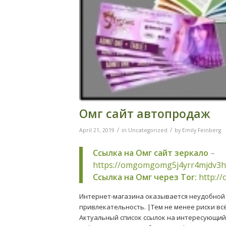
Омг сайт автопродаж
/
/
April 21, 2019
in
Uncategorized
by
Emily Feinberg
Ссылка на Омг сайт зеркало
–
https://omgomgomg5j4yrr4mjdv3h
Ссылка на Омг через Tor:
http:/
Интернет-магазина оказывается неудобной д
привлекательность. |Тем не менее риски всё
Актуальный список ссылок на интересующий 