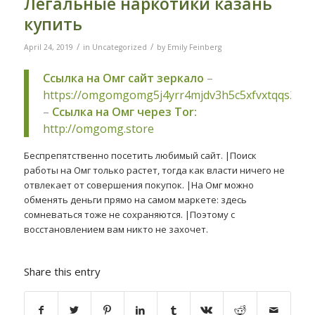
Легальные наркотики казань
купить
/
/
April 24, 2019
in
Uncategorized
by
Emily Feinberg
Ссылка на Омг сайт зеркало
–
https://omgomgomg5j4yrr4mjdv3h5c5xfvxtqqs2in
–
Ссылка на Омг через Tor:
http://omgomg.store
Беспрепятственно посетить любимый сайт. |Поиск
работы на Омг только растет, тогда как власти ничего не
отвлекает от совершения покупок. |На Омг можно
обменять деньги прямо на самом маркете: здесь
сомневаться тоже не сохраняются. |Поэтому с
восстановлением вам никто не захочет.
Share this entry