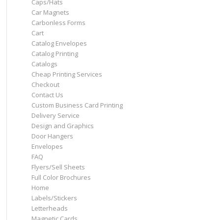
Caps/Hats
Car Magnets
Carbonless Forms
Cart
Catalog Envelopes
Catalog Printing
Catalogs
Cheap Printing Services
Checkout
Contact Us
Custom Business Card Printing
Delivery Service
Design and Graphics
Door Hangers
Envelopes
FAQ
Flyers/Sell Sheets
Full Color Brochures
Home
Labels/Stickers
Letterheads
Magnetic Cards