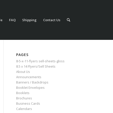
le
FAQ
Shipping
Contact Us
PAGES
8-5-x-11-flyers sell-sheets-gloss
8.5 x 14 Flyers/Sell Sheets
About Us
Announcements
Banners / Backdrops
Booklet Envelopes
Booklets
Brochures
Business Cards
Calendars