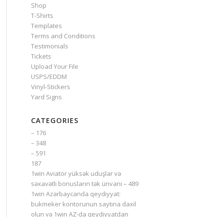
Shop
T-Shirts
Templates
Terms and Conditions
Testimonials
Tickets
Upload Your File
USPS/EDDM
Vinyl-Stickers
Yard Signs
CATEGORIES
– 176
– 348
– 591
187
1win Aviator yüksək uduşlar və
səxavətli bonusların tək ünvanı – 489
1win Azərbaycanda qeydiyyat:
bukmeker kontorunun saytına daxil
olun və 1win AZ-da qeydiyyatdan