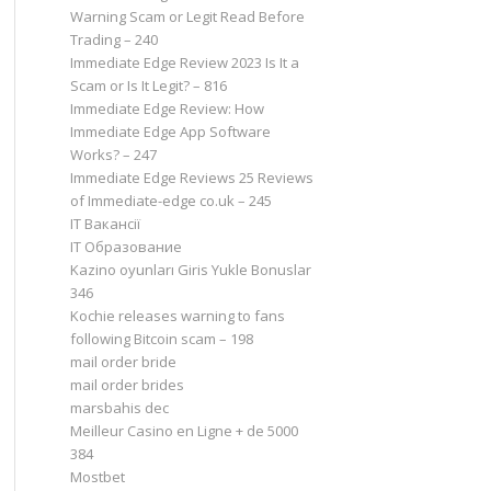
Warning Scam or Legit Read Before
Trading – 240
Immediate Edge Review 2023 Is It a
Scam or Is It Legit? – 816
Immediate Edge Review: How
Immediate Edge App Software
Works? – 247
Immediate Edge Reviews 25 Reviews
of Immediate-edge co.uk – 245
IT Вакансії
IT Образование
Kazino oyunları Giris Yukle Bonuslar
346
Kochie releases warning to fans
following Bitcoin scam – 198
mail order bride
mail order brides
marsbahis dec
Meilleur Casino en Ligne + de 5000
384
Mostbet