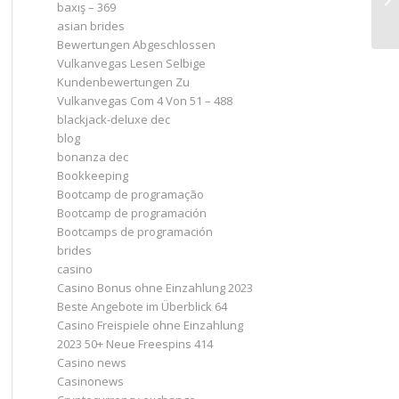
baxış – 369
asian brides
Bewertungen Abgeschlossen
Vulkanvegas Lesen Selbige
Kundenbewertungen Zu
Vulkanvegas Com 4 Von 51 – 488
blackjack-deluxe dec
blog
bonanza dec
Bookkeeping
Bootcamp de programação
Bootcamp de programación
Bootcamps de programación
brides
casino
Casino Bonus ohne Einzahlung 2023 ️
Beste Angebote im Überblick 64
Casino Freispiele ohne Einzahlung
2023 50+ Neue Freespins 414
Casino news
Casinonews