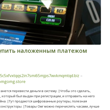
купить наложенным платежом
5c5xfvxtqqs2in7smi65mjps7wvkmqmtqd.biz
–
/omgomg.store
анется перевести деньги в систему. |Чтобы это сделать,
 который был выдан при регистрации, и отправить на него
йна. |Тут продаются шифрованные роутеры, полезная
конструкторы. |Товары Омг можно перечислять часами, лучше