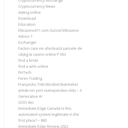
Cryptocurrency exchange
Cryptocurrency News
dating online
Download
Education
Elitcasino411 com Güncel Elitcasino
Adresi 7
Exchanger
Factori care ne afectează șansele de
câștig la casino online P 933
find a bride
find a wife online
FinTech
Forex Trading
Françesko Totti Mostbet Bukmeker
şirkəti-nın yeni nümayəndəsi oldu – 3
Generative AI
GOO dec
Immediate Edge Canada Is this
automated system legitimate in the
first place? – 865
Immediate Edge Review 2022