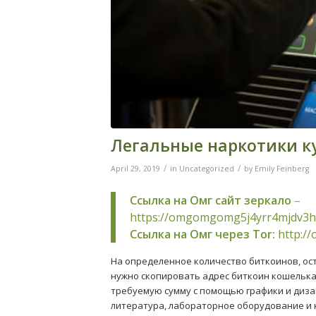
Легальные наркотики 
/
/
April 29, 2019
in
Uncategorized
by
Emily Feinberg
Ссылка на Омг сайт зеркало
–
https://omgomgomg5j4yrr4mjdv3h
Ссылка на Омг через Tor:
http:/
На определенное количество биткоинов, ост
нужно скопировать адрес биткоин кошелька,
требуемую сумму с помощью графики и диза
литература, лабораторное оборудование и 