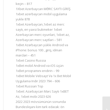
keçin – 817
1Xbet Azerbaycan MƏRC SAYTI GİRİŞ
1xbet azerbaycan mobil uygulama
yukle 878
1xbet Azerbaycan,1xbet az merc
saytı, en yaxsi bukmeker 1xbet
Azerbaycan merc oyunlari, 1xbet az,
Azerbaycan merc saytlari – 581
1xBet Azərbaycan yükle Android və
iPhone: bonus 100 , giriş, idman
mərcləri – 451
1xbet Casino Russia
1xBet mobil Android və iOS üçün
1xBet proqramını endirin – 99
1xBet Mobile Vebsayt Və 1x Bet Mobil
Uygulama Indir 2023 794 – 606
1xbet Russian Top
1xbet: Azərbaycan Mərc Saytı 1xBET
Az, 1xbet mobi 2023 626
2022 2023 mövsümünün sonunda
Bundesliqanı kim tərk edəcək: ön
Ка