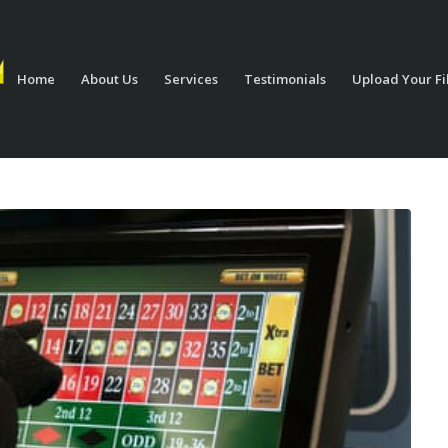
Home
About Us
Services
Testimonials
Upload Your Fi