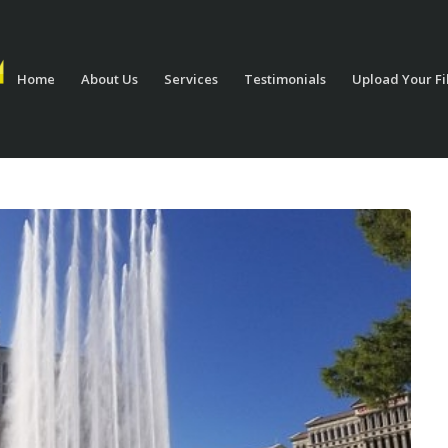
Home
About Us
Services
Testimonials
Upload Your Fi