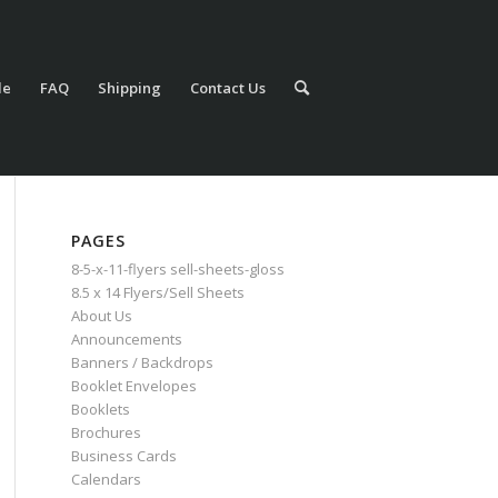
le
FAQ
Shipping
Contact Us
PAGES
8-5-x-11-flyers sell-sheets-gloss
8.5 x 14 Flyers/Sell Sheets
About Us
Announcements
Banners / Backdrops
Booklet Envelopes
Booklets
Brochures
Business Cards
Calendars