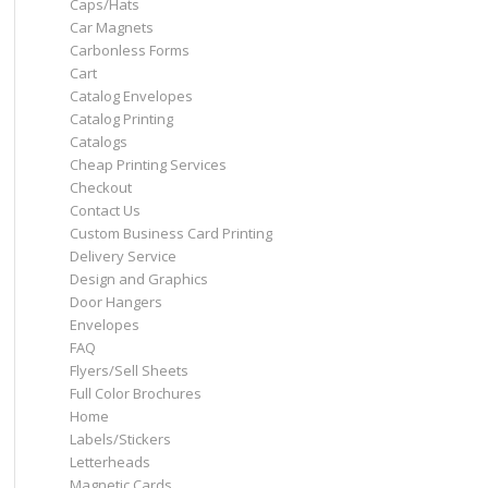
Caps/Hats
Car Magnets
Carbonless Forms
Cart
Catalog Envelopes
Catalog Printing
Catalogs
Cheap Printing Services
Checkout
Contact Us
Custom Business Card Printing
Delivery Service
Design and Graphics
Door Hangers
Envelopes
FAQ
Flyers/Sell Sheets
Full Color Brochures
Home
Labels/Stickers
Letterheads
Magnetic Cards