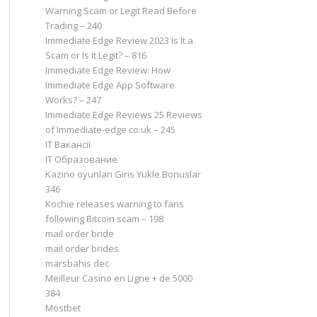
Warning Scam or Legit Read Before
Trading – 240
Immediate Edge Review 2023 Is It a
Scam or Is It Legit? – 816
Immediate Edge Review: How
Immediate Edge App Software
Works? – 247
Immediate Edge Reviews 25 Reviews
of Immediate-edge co.uk – 245
IT Вакансії
IT Образование
Kazino oyunları Giris Yukle Bonuslar
346
Kochie releases warning to fans
following Bitcoin scam – 198
mail order bride
mail order brides
marsbahis dec
Meilleur Casino en Ligne + de 5000
384
Mostbet