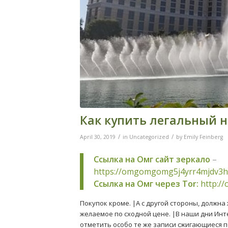
Как купить легальный 
/
/
April 30, 2019
in
Uncategorized
by
Emily Feinberg
Ссылка на Омг сайт зеркало
–
https://omgomgomg5j4yrr4mjdv3h
Ссылка на Омг через Tor:
http:/
Покупок кроме. |А с другой стороны, должн
желаемое по сходной цене. |В наши дни Инт
отметить особо те же записи сжигающиеся п