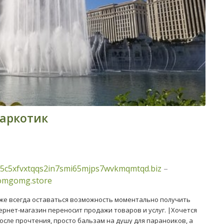
наркотик
5c5xfvxtqqs2in7smi65mjps7wvkmqmtqd.biz
–
/omgomg.store
а же всегда оставаться возможность моментально получить
ернет-магазин переносит продажи товаров и услуг. |Хочется
осле прочтения, просто бальзам на душу для параноиков, а