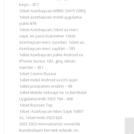
keçin – 817
1Xbet Azerbaycan MƏRC SAYTI GİRİŞ
1xbet azerbaycan mobil uygulama
yukle 878
1xbet Azerbaycan,1xbet az merc
saytı, en yaxsi bukmeker 1xbet
Azerbaycan merc oyunlari, 1xbet az,
Azerbaycan merc saytlari – 581
1xBet Azərbaycan yükle Android və
iPhone: bonus 100 , giriş, idman
mərcləri – 451
1xbet Casino Russia
1xBet mobil Android və iOS üçün
1xBet proqramını endirin – 99
1xBet Mobile Vebsayt Və 1x Bet Mobil
Uygulama Indir 2023 794 – 606
1xbet Russian Top
1xbet: Azərbaycan Mərc Saytı 1xBET
Az, 1xbet mobi 2023 626
2022 2023 mövsümünün sonunda
Bundesliqanı kim tərk edəcək: ön
Ле