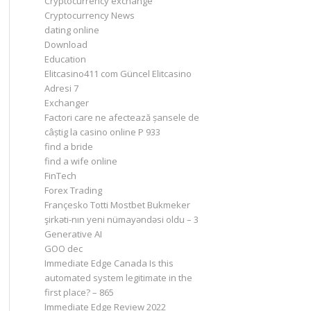
Cryptocurrency exchange
Cryptocurrency News
dating online
Download
Education
Elitcasino411 com Güncel Elitcasino
Adresi 7
Exchanger
Factori care ne afectează șansele de
câștig la casino online P 933
find a bride
find a wife online
FinTech
Forex Trading
Françesko Totti Mostbet Bukmeker
şirkəti-nın yeni nümayəndəsi oldu – 3
Generative AI
GOO dec
Immediate Edge Canada Is this
automated system legitimate in the
first place? – 865
Immediate Edge Review 2022