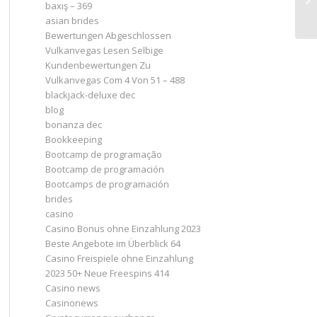
baxış – 369
ск
asian brides
Bewertungen Abgeschlossen
Vulkanvegas Lesen Selbige
Kundenbewertungen Zu
Vulkanvegas Com 4 Von 51 – 488
blackjack-deluxe dec
blog
bonanza dec
Bookkeeping
Bootcamp de programação
Bootcamp de programación
Bootcamps de programación
brides
casino
Casino Bonus ohne Einzahlung 2023 ️
Beste Angebote im Überblick 64
Casino Freispiele ohne Einzahlung
2023 50+ Neue Freespins 414
Casino news
Casinonews