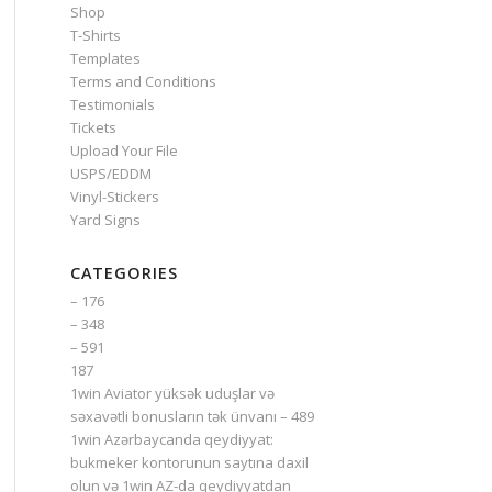
Shop
T-Shirts
Templates
Terms and Conditions
Testimonials
Tickets
Upload Your File
USPS/EDDM
Vinyl-Stickers
Yard Signs
CATEGORIES
– 176
– 348
– 591
187
1win Aviator yüksək uduşlar və
səxavətli bonusların tək ünvanı – 489
1win Azərbaycanda qeydiyyat:
bukmeker kontorunun saytına daxil
olun və 1win AZ-da qeydiyyatdan