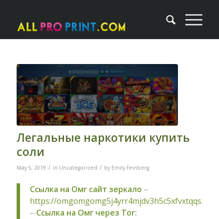
Легальные наркотики купить
соли
/
/
May 5, 2019
in
Uncategorized
by
Emily Feinberg
Ссылка на Омг сайт зеркало
–
https://omgomgomg5j4yrr4mjdv3h5c5xfvxtqqs2in
–
Ссылка на Омг через Tor: