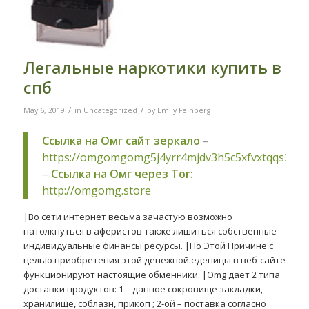
Легальные наркотики купить в
спб
/
/
May 6, 2019
in
Uncategorized
by
Emily Feinberg
Ссылка на Омг сайт зеркало
–
https://omgomgomg5j4yrr4mjdv3h5c5xfvxtqqs2in
–
Ссылка на Омг через Tor:
http://omgomg.store
|Во сети интернет весьма зачастую возможно
натолкнуться в аферистов также лишиться собственные
индивидуальные финансы ресурсы. |По Этой Причине с
целью приобретения этой денежной еденицы в веб-сайте
функционируют настоящие обменники. |Omg дает 2 типа
доставки продуктов: 1 – данное сокровище закладки,
хранилище, соблазн, прикоп ; 2-ой – поставка согласно