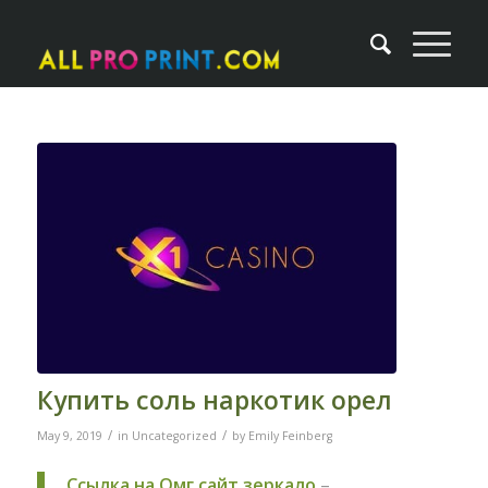
Купить соль наркотик орел
/
/
May 9, 2019
in
Uncategorized
by
Emily Feinberg
Ссылка на Омг сайт зеркало
–