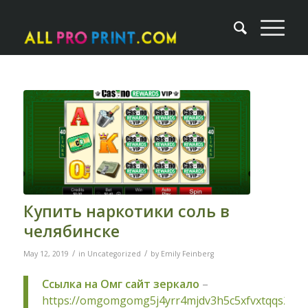
Купить наркотики соль в
челябинске
/
/
May 12, 2019
in
Uncategorized
by
Emily Feinberg
Ссылка на Омг сайт зеркало
–
https://omgomgomg5j4yrr4mjdv3h5c5xfvxtqqs2in