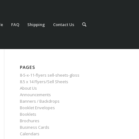
le
FAQ
Shipping
Contact Us
PAGES
8-5-x-11-flyers sell-sheets-gloss
8.5 x 14 Flyers/Sell Sheets
About Us
Announcements
Banners / Backdrops
Booklet Envelopes
Booklets
Brochures
Business Cards
Calendars