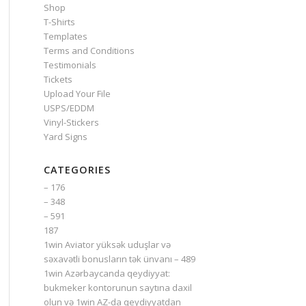
Shop
T-Shirts
Templates
Terms and Conditions
Testimonials
Tickets
Upload Your File
USPS/EDDM
Vinyl-Stickers
Yard Signs
CATEGORIES
– 176
– 348
– 591
187
1win Aviator yüksək uduşlar və
səxavətli bonusların tək ünvanı – 489
1win Azərbaycanda qeydiyyat:
bukmeker kontorunun saytına daxil
olun və 1win AZ-da qeydiyyatdan