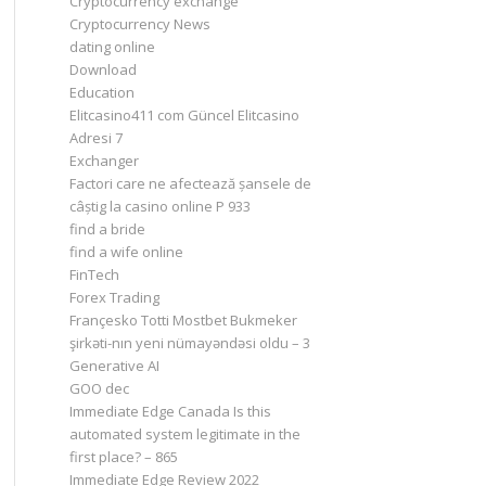
Cryptocurrency exchange
Cryptocurrency News
dating online
Download
Education
Elitcasino411 com Güncel Elitcasino
Adresi 7
Exchanger
Factori care ne afectează șansele de
câștig la casino online P 933
find a bride
find a wife online
FinTech
Forex Trading
Françesko Totti Mostbet Bukmeker
şirkəti-nın yeni nümayəndəsi oldu – 3
Generative AI
GOO dec
Immediate Edge Canada Is this
automated system legitimate in the
first place? – 865
Immediate Edge Review 2022