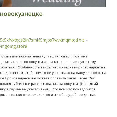
 новокузнецке
5c5xfvxtqqs2in7smi65mjps7wvkmqmtqd.biz
–
/omgomg.store
 отзывами покупателей купивших товар. |Поэтому
ценить качество покупки и принять решение, нужен ему
отказаться. |Особенность закрытого интернет-криптомаркета в
следят за тем, чтобы ничто не указывало на вашу личность на
пке Прокси адреса, вы можете оплатить заказ через Qiwi
ополнять баланс и рассчитываться за покупки. |На всякий
ку в случае её ужесточения. |Это все, что понадобится
домен только в кошельках, но и в любое удобное для вас