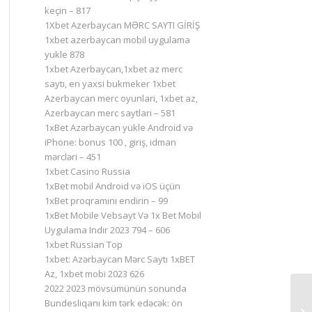
keçin – 817
1Xbet Azerbaycan MƏRC SAYTI GİRİŞ
1xbet azerbaycan mobil uygulama
yukle 878
1xbet Azerbaycan,1xbet az merc
saytı, en yaxsi bukmeker 1xbet
Azerbaycan merc oyunlari, 1xbet az,
Azerbaycan merc saytlari – 581
1xBet Azərbaycan yükle Android və
iPhone: bonus 100 , giriş, idman
mərcləri – 451
1xbet Casino Russia
1xBet mobil Android və iOS üçün
1xBet proqramını endirin – 99
1xBet Mobile Vebsayt Və 1x Bet Mobil
Uygulama Indir 2023 794 – 606
1xbet Russian Top
1xbet: Azərbaycan Mərc Saytı 1xBET
Az, 1xbet mobi 2023 626
2022 2023 mövsümünün sonunda
Bundesliqanı kim tərk edəcək: ön