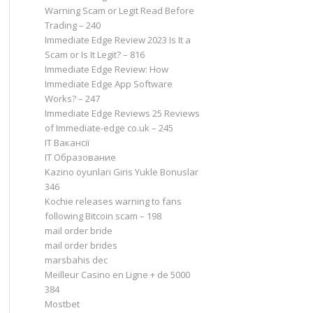
Warning Scam or Legit Read Before
Trading – 240
Immediate Edge Review 2023 Is It a
Scam or Is It Legit? – 816
Immediate Edge Review: How
Immediate Edge App Software
Works? – 247
Immediate Edge Reviews 25 Reviews
of Immediate-edge co.uk – 245
IT Вакансії
IT Образование
Kazino oyunları Giris Yukle Bonuslar
346
Kochie releases warning to fans
following Bitcoin scam – 198
mail order bride
mail order brides
marsbahis dec
Meilleur Casino en Ligne + de 5000
384
Mostbet