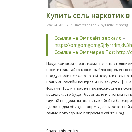
Купить соль наркотик в
/
/
May 24, 2019
in
Uncategorized
by
Emily Feinberg
Ссылка на Омг сайт зеркало
–
https://omgomgomg5j4yrr4mjdv3h
Ссылка на Омг через Tor:
http:/
Покупкой можно ознакомиться с настоящими
посетитель сайта может заблаговременно о
продукт или все же от этой покупки стоит 
наличии службы контрольных закупок. |Они 
форуме. |Если у вас нет возможности в поку
кошелек, это будет безопасно и анонимно п
случай вы должны знать как обойти блокиров
сделать для обхода запрета, если основной 
самые популярные вопросы о сайте Omg.
Share this entry