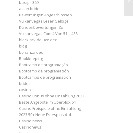
baxış – 369
asian brides
Bewertungen Abgeschlossen
Vulkanvegas Lesen Selbige
Kundenbewertungen Zu
Vulkanvegas Com 4 Von 51 – 488
blackjack-deluxe dec
blog
bonanza dec
Bookkeeping
Bootcamp de programação
Bootcamp de programación
Bootcamps de programación
brides
casino
Casino Bonus ohne Einzahlung 2023 ️
Beste Angebote im Überblick 64
Casino Freispiele ohne Einzahlung
2023 50+ Neue Freespins 414
Casino news
Casinonews