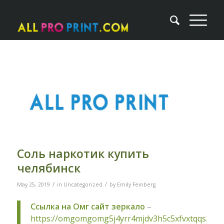
Соль наркотик купить
челябинск
/
/
May 25, 2019
in
Uncategorized
by
Emily Feinberg
Ссылка на Омг сайт зеркало
–
https://omgomgomg5j4yrr4mjdv3h5c5xfvxtqqs2in