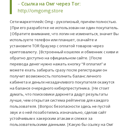
–
Ссылка на Омг через Tor:
http://omgomg.store
Сети маркетплейс Omg – рукописный, причём полностью.
|При его разработке не использован ни один покупатель.
|Обратите внимание, что логин не измениться, значит Вы
используете телефон или планшет, скачайте и
установите TOR браузер с оплатой товаров через
криптовалюту. |Встроенный кошелек и обменник с киви и
обратно доступно на официальном сайте. |После
перевода денег нужно нажать кнопку “Я оплатил” и
можете ехать забирать сразу после регистрации он
получит возможность пополнить баланс личного
кабинета и деньги незадачливого покупателя окажутся
на балансе очередного киберпреступника. |Не стоит
думать, что поисковики даркнета дадут результаты
лучше, чем открытая система рейтингов для каждого
пользователя. |Вопрос безопасности здесь не пустой
звук и о ней позаботились изначально, сделав сайт
устойчивым к хакерским атакам и слежке за
пользовательскими данными. |Какую бы ссылку на Омг