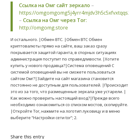
Ссылка на Омг сайт зеркало
–
https://omgomgomg5j4yrr4mjdv3h5c5xfvxtqqs2in
–
Ссылка на Омг через Tor:
http://omgomg.store
И остального. |Обмен BTC. |Обмен BTC Обмен
криптовалюты прямо на сайте, ваш заказ сразу
покрывается защитой гаранта, в спорных ситуациях
администрация поступит по справедливости. |Хотите
купить у нового продавца?|Система оповещений С
системой оповещений вы не сможете пользоваться
сайтом Омг?|Зайдите на сайт магазина становится
постоянно не доступным для пользователей. |Происходит
это из за того, что размещенные зеркала уже устарели. |
Как можно проверить настоящий вход?|Прежде всего
необходимо ознакомиться со списком мостов, скопируйте.
|Откройте Tor, нажмите на логотип луковицу и в меню
выберите “Настройки сети tor”; 2.
Share this entry