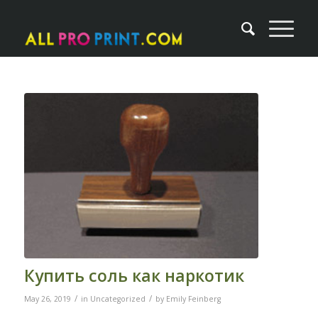
Купить соль как наркотик
/
/
May 26, 2019
in
Uncategorized
by
Emily Feinberg