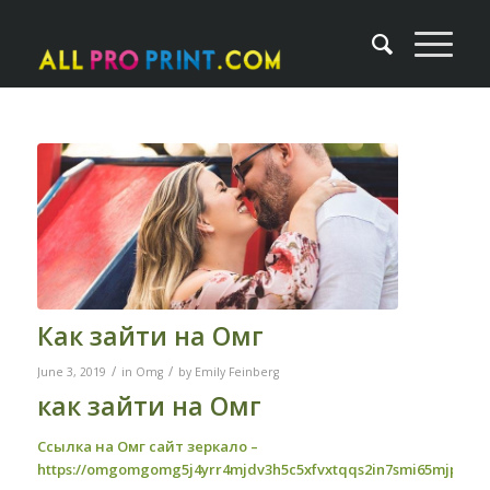
Как зайти на Омг
/
/
June 3, 2019
in
Omg
by
Emily Feinberg
как зайти на Омг
Ссылка на Омг сайт зеркало –
https://omgomgomg5j4yrr4mjdv3h5c5xfvxtqqs2in7smi65mjps7w