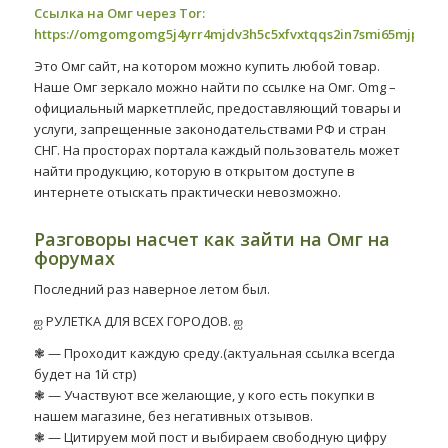
Ссылка на Омг через Tor:
https://omgomgomg5j4yrr4mjdv3h5c5xfvxtqqs2in7smi65mjps7w
Это Омг сайт, на котором можно купить любой товар.
Наше Омг зеркало можно найти по ссылке на Омг. Omg –
официальный маркетплейс, предоставляющий товары и
услуги, запрещенные законодательствами РФ и стран
СНГ. На просторах портала каждый пользователь может
найти продукцию, которую в открытом доступе в
интернете отыскать практически невозможно.
Разговоры насчет как зайти на Омг на
форумах
Последний раз наверное летом был.
ஐ РУЛЕТКА ДЛЯ ВСЕХ ГОРОДОВ. ஐ
❃ — Проходит каждую среду.(актуальная ссылка всегда
будет на 1й стр)
❃ — Участвуют все желающие, у кого есть покупки в
нашем магазине, без негативных отзывов.
❃ — Цитируем мой пост и выбираем свободную цифру