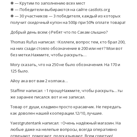
❃ — Крутим по заполнению всех мест
❃ — Победители выбираются на сайте castlots.org
❃ — 30 участников — 3 победителя, каждый из которых
получит скидочный купон на 500р при 50% оплате товара!
Добрый день всем:-) Ребят что по Сакам слышно?
Thomas Rufus написал: ↑Коллеги, вопрос тем, кто брал 200,
на них сзади стояло обозначение в 200 или нет? Мои вот
без метки.Нажмите, чтобы раскрыть…
Могу сказать, что на 250 не было обозначения. На 170 и
125 было.
Айоу ака вот вам 2 колпака…
Staffmir написал: ↑1 прошуНажмите, чтобы раскрыть…ты
же заранее писался. вот и не записал.
Товар от души, кладмен просто красавчик. Не передать
как доволен нашей кооперации.12/10, лучшие.
Yaestgrutentank написал: ↑Очень надёжный магазин. На
любые даже на нелепые вопросы, всегда оперативно
отвечают, помогают, подсказывают. Всем советую!