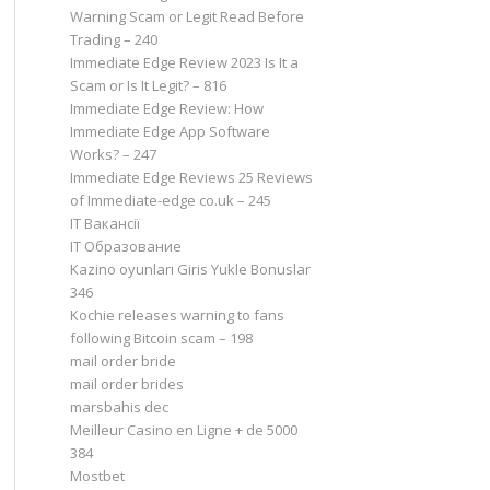
Warning Scam or Legit Read Before
Trading – 240
Immediate Edge Review 2023 Is It a
Scam or Is It Legit? – 816
Immediate Edge Review: How
Immediate Edge App Software
Works? – 247
Immediate Edge Reviews 25 Reviews
of Immediate-edge co.uk – 245
IT Вакансії
IT Образование
Kazino oyunları Giris Yukle Bonuslar
346
Kochie releases warning to fans
following Bitcoin scam – 198
mail order bride
mail order brides
marsbahis dec
Meilleur Casino en Ligne + de 5000
384
Mostbet