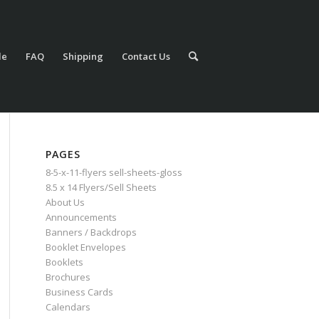
le
FAQ
Shipping
Contact Us
PAGES
8-5-x-11-flyers sell-sheets-gloss
8.5 x 14 Flyers/Sell Sheets
About Us
Announcements
Banners / Backdrops
Booklet Envelopes
Booklets
Brochures
Business Cards
Calendars