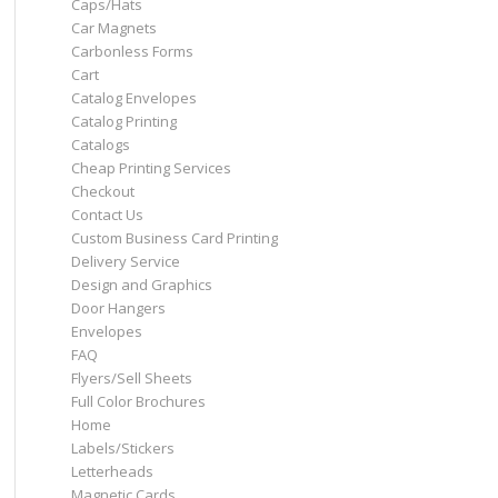
Caps/Hats
Car Magnets
Carbonless Forms
Cart
Catalog Envelopes
Catalog Printing
Catalogs
Cheap Printing Services
Checkout
Contact Us
Custom Business Card Printing
Delivery Service
Design and Graphics
Door Hangers
Envelopes
FAQ
Flyers/Sell Sheets
Full Color Brochures
Home
Labels/Stickers
Letterheads
Magnetic Cards