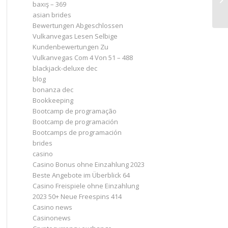
baxış – 369
asian brides
Bewertungen Abgeschlossen
Vulkanvegas Lesen Selbige
Kundenbewertungen Zu
Vulkanvegas Com 4 Von 51 – 488
blackjack-deluxe dec
blog
bonanza dec
Bookkeeping
Bootcamp de programação
Bootcamp de programación
Bootcamps de programación
brides
casino
Casino Bonus ohne Einzahlung 2023 ️
Beste Angebote im Überblick 64
Casino Freispiele ohne Einzahlung
2023 50+ Neue Freespins 414
Casino news
Casinonews