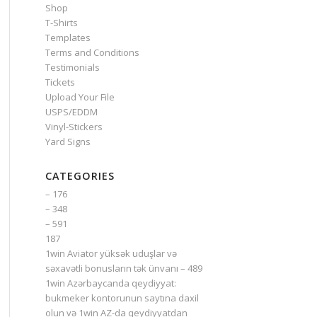
Shop
T-Shirts
Templates
Terms and Conditions
Testimonials
Tickets
Upload Your File
USPS/EDDM
Vinyl-Stickers
Yard Signs
CATEGORIES
– 176
– 348
– 591
187
1win Aviator yüksək uduşlar və
səxavətli bonusların tək ünvanı – 489
1win Azərbaycanda qeydiyyat:
bukmeker kontorunun saytına daxil
olun və 1win AZ-da qeydiyyatdan