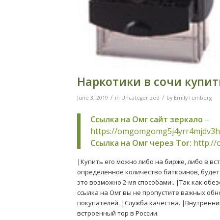
Наркотики в сочи купит
/
/
June 3, 2019
in
Uncategorized
by
Emily Feinberg
Ссылка на Омг сайт зеркало
–
https://omgomgomg5j4yrr4mjdv3h
Ссылка на Омг через Tor:
http:/
|Купить его можно либо на бирже, либо в в
определенное количество биткоинов, будет
это возможно 2-мя способами:. |Так как обе
ссылка на Омг вы не пропустите важных обн
покупателей. |Служба качества. |Внутренн
встроенный тор в России.