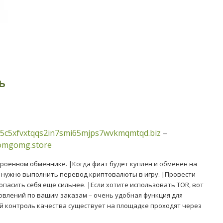
ь
5c5xfvxtqqs2in7smi65mjps7wvkmqmtqd.biz
–
/omgomg.store
строенном обменнике. |Когда фиат будет куплен и обменен на
 нужно выполнить перевод криптовалюты в игру. |Провести
зопасить себя еще сильнее. |Если хотите использовать TOR, вот
овлений по вашим заказам – очень удобная функция для
ий контроль качества существует на площадке проходят через