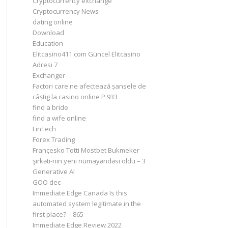
Cryptocurrency exchange
Cryptocurrency News
dating online
Download
Education
Elitcasino411 com Güncel Elitcasino
Adresi 7
Exchanger
Factori care ne afectează șansele de
câștig la casino online P 933
find a bride
find a wife online
FinTech
Forex Trading
Françesko Totti Mostbet Bukmeker
şirkəti-nın yeni nümayəndəsi oldu – 3
Generative AI
GOO dec
Immediate Edge Canada Is this
automated system legitimate in the
first place? – 865
Immediate Edge Review 2022