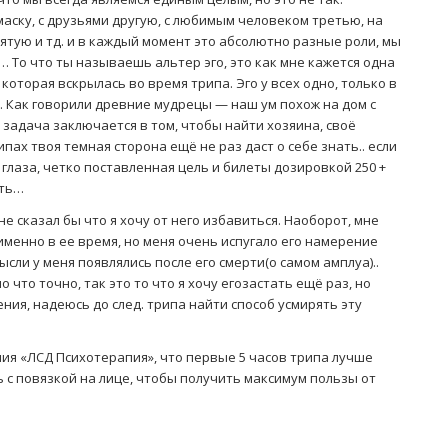
аску, с друзьями другую, с любимым человеком третью, на
ятую и тд. и в каждый момент это абсолютно разные роли, мы
 То что ты называешь альтер эго, это как мне кажется одна
 которая вскрылась во время трипа. Эго у всех одно, только в
. Как говорили древние мудрецы — наш ум похож на дом с
 задача заключается в том, чтобы найти хозяина, своё
пах твоя темная сторона ещё не раз даст о себе знать.. если
 глаза, четко поставленная цель и билеты дозировкой 250 +
ыть…
е сказал бы что я хочу от него избавиться. Наоборот, мне
именно в ее время, но меня очень испугало его намерение
мысли у меня появлялись после его смерти(о самом амплуа)..
что точно, так это то что я хочу егозастать ещё раз, но
ния, надеюсь до след. трипа найти способ усмирять эту
ния «ЛСД Психотерапия», что первые 5 часов трипа лучше
ь с повязкой на лице, чтобы получить максимум пользы от