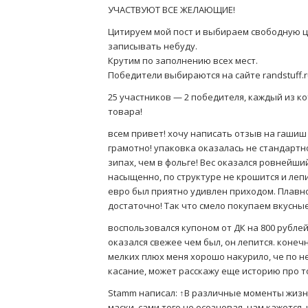
УЧАСТВУЮТ ВСЕ ЖЕЛАЮЩИЕ!
Цитируем мой пост и выбираем свободную ци
записывать небуду.
Крутим по заполнению всех мест.
Победители выбираются на сайте randstuff.
25 участников — 2 победителя, каждый из к
товара!
всем привет! хочу написать отзыв на гашиш 
грамотно! упаковка оказалась не стандартн
зипах, чем в фольге! Вес оказался ровнейши
насыщенно, по структуре не крошится и леп
евро был приятно удивлен приходом. Плавно
достаточно! Так что смело покупаем вкусны
воспользовался купоном от ДК на 800 рублей
оказался свежее чем был, он лепится. конечн
мелких плюх меня хорошо накурило, че по н
касание, может расскажу еще историю про то 
Stamm написал: ↑В различные моменты жизн
маски, сами того не осозновая, нам кажется,