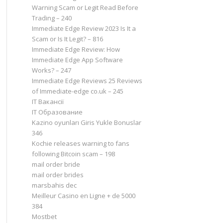
Warning Scam or Legit Read Before
Trading – 240
Immediate Edge Review 2023 Is It a
Scam or Is It Legit? – 816
Immediate Edge Review: How
Immediate Edge App Software
Works? – 247
Immediate Edge Reviews 25 Reviews
of Immediate-edge co.uk – 245
IT Вакансії
IT Образование
Kazino oyunları Giris Yukle Bonuslar
346
Kochie releases warning to fans
following Bitcoin scam – 198
mail order bride
mail order brides
marsbahis dec
Meilleur Casino en Ligne + de 5000
384
Mostbet