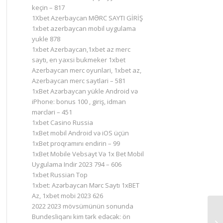
keçin – 817
1Xbet Azerbaycan MƏRC SAYTI GİRİŞ
1xbet azerbaycan mobil uygulama
yukle 878
1xbet Azerbaycan,1xbet az merc
saytı, en yaxsi bukmeker 1xbet
Azerbaycan merc oyunlari, 1xbet az,
Azerbaycan merc saytlari – 581
1xBet Azərbaycan yükle Android və
iPhone: bonus 100 , giriş, idman
mərcləri – 451
1xbet Casino Russia
1xBet mobil Android və iOS üçün
1xBet proqramını endirin – 99
1xBet Mobile Vebsayt Və 1x Bet Mobil
Uygulama Indir 2023 794 – 606
1xbet Russian Top
1xbet: Azərbaycan Mərc Saytı 1xBET
Az, 1xbet mobi 2023 626
2022 2023 mövsümünün sonunda
Bundesliqanı kim tərk edəcək: ön