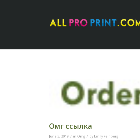
Омг ссылка
/
/
June 3, 2019
in
Omg
by
Emily Feinberg