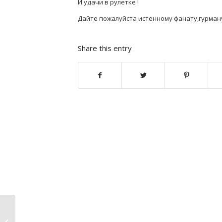
И удачи в рулетке !
Дайте пожалуйста истенному фанату,гурману 
Share this entry
Зеркала на Omg