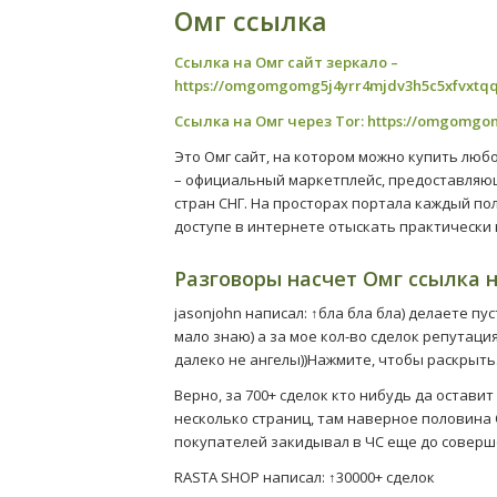
Омг ссылка
Ссылка на Омг сайт зеркало –
https://omgomgomg5j4yrr4mjdv3h5c5xfvxtq
Ссылка на Омг через Tor:
https://omgomgo
Это Омг сайт, на котором можно купить люб
– официальный маркетплейс, предоставляю
стран СНГ. На просторах портала каждый п
доступе в интернете отыскать практически
Разговоры насчет Омг ссылка 
jasonjohn написал: ↑бла бла бла) делаете пу
мало знаю) а за мое кол-во сделок репутаци
далеко не ангелы))Нажмите, чтобы раскрыт
Верно, за 700+ сделок кто нибудь да остави
несколько страниц, там наверное половина 
покупателей закидывал в ЧС еще до соверш
RASTA SHOP написал: ↑30000+ сделок