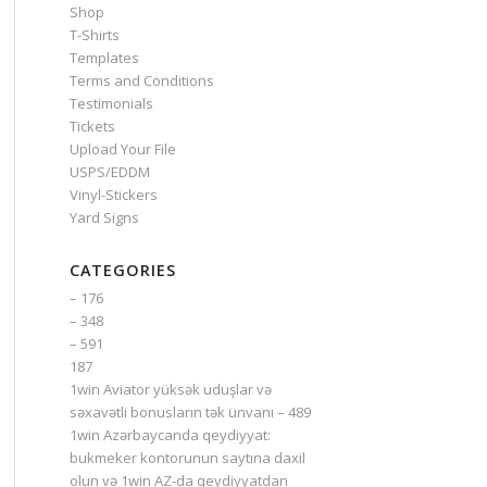
Shop
T-Shirts
Templates
Terms and Conditions
Testimonials
Tickets
Upload Your File
USPS/EDDM
Vinyl-Stickers
Yard Signs
CATEGORIES
– 176
– 348
– 591
187
1win Aviator yüksək uduşlar və
səxavətli bonusların tək ünvanı – 489
1win Azərbaycanda qeydiyyat:
bukmeker kontorunun saytına daxil
olun və 1win AZ-da qeydiyyatdan