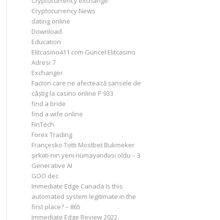
Cryptocurrency exchange
Cryptocurrency News
dating online
Download
Education
Elitcasino411 com Güncel Elitcasino
Adresi 7
Exchanger
Factori care ne afectează șansele de
câștig la casino online P 933
find a bride
find a wife online
FinTech
Forex Trading
Françesko Totti Mostbet Bukmeker
şirkəti-nın yeni nümayəndəsi oldu – 3
Generative AI
GOO dec
Immediate Edge Canada Is this
automated system legitimate in the
first place? – 865
Immediate Edge Review 2022