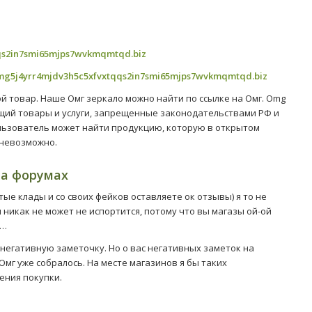
qs2in7smi65mjps7wvkmqmtqd.biz
mg5j4yrr4mjdv3h5c5xfvxtqqs2in7smi65mjps7wvkmqmtqd.biz
ой товар. Наше Омг зеркало можно найти по ссылке на Омг. Omg
щий товары и услуги, запрещенные законодательствами РФ и
ользователь может найти продукцию, которую в открытом
 невозможно.
на форумах
стые клады и со своих фейков оставляете ок отзывы) я то не
я никак не может не испортится, потому что вы магазы ой-ой
ь…
т негативную заметочку. Но о вас негативных заметок на
Омг уже собралось. На месте магазинов я бы таких
ения покупки.