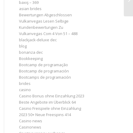
baxış – 369
asian brides
Bewertungen Abgeschlossen
Vulkanvegas Lesen Selbige
Kundenbewertungen Zu
Vulkanvegas Com 4 Von 51 – 488
blackjack-deluxe dec
blog
bonanza dec
Bookkeeping
Bootcamp de programação
Bootcamp de programación
Bootcamps de programación
brides
casino
Casino Bonus ohne Einzahlung 2023 ️
Beste Angebote im Überblick 64
Casino Freispiele ohne Einzahlung
2023 50+ Neue Freespins 414
Casino news
Casinonews