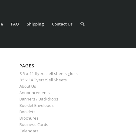
le
FAQ
Shipping
Contact Us
PAGES
8-5-x-11-flyers sell-sheets-gloss
8.5 x 14 Flyers/Sell Sheets
About Us
Announcements
Banners / Backdrops
Booklet Envelopes
Booklets
Brochures
Business Cards
Calendars