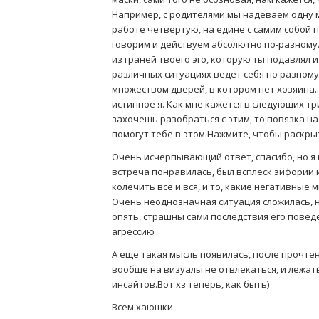
Например, с родителями мы надеваем одну м
работе четвертую, на едине с самим собой п
говорим и действуем абсолютно по-разному…
из граней твоего эго, которую ты подавлял и
различных ситуациях ведет себя по разному
множеством дверей, в котором нет хозяина..
истинное я. Как мне кажется в следующих три
захочешь разобраться с этим, то повязка на
помогут тебе в этом.Нажмите, чтобы раскр
Очень исчерпывающий ответ, спасибо, но я н
встреча понравилась, был всплеск эйфории 
колечить все и вся, и то, какие негативные 
Очень неоднозначная ситуация сложилась, но 
опять, страшны сами последствия его поведе
агрессию
А еще такая мысль появилась, после прочте
вообще на визуалы не отвлекаться, и лежат
инсайтов.Вот хз теперь, как быть)
Всем хаюшки