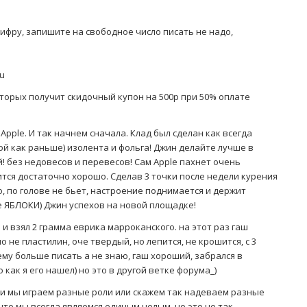
фру, запишите на свободное число писать не надо,
ru
оторых получит скидочный купон на 500р при 50% оплате
Apple. И так начнем сначала. Клад был сделан как всегда
ой как раньше) изолента и фольга! Джин делайте лучше в
й! без недовесов и перевесов! Сам Apple пахнет очень
ится достаточно хорошо. Сделав 3 точки после недели курения
, по голове не бьет, настроение поднимается и держит
е ЯБЛОКИ) Джин успехов на новой площадке!
 и взял 2 грамма еврика марроканского. на этот раз гаш
о не пластилин, оче твердый, но лепится, не крошится, с 3
ему больше писать а не знаю, гаш хороший, забрался в
как я его нашел) но это в другой ветке форума_)
и мы играем разные роли или скажем так надеваем разные
 что мы всегда являемся единым целым, но это не так.