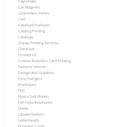
Caps/Hats
Car Magnets
Carbonless Forms
Cart
Catalog Envelopes
Catalog Printing
Catalogs
Cheap Printing Services
Checkout
Contact Us
Custom Business Card Printing
Delivery Service
Design and Graphics
Door Hangers
Envelopes
FAQ
Flyers/Sell Sheets
Full Color Brochures
Home
Labels/Stickers
Letterheads
Magnetic Cards