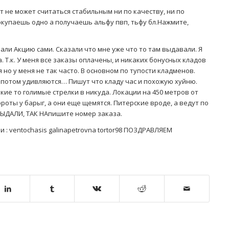
 не может считаться стабильным ни по качеству, ни по
купаешь одно а получаешь альфу пвп, тьфу бл.Нажмите,
лали Акцию сами. Сказали что мне уже что то там выдавали. Я
. Т.к. У меня все заказы оплачены, и никаких бонусных кладов
 но у меня не так часто. В основном по тупости кладменов.
А потом удивляются… Пишут что кладу час и похожую хуйню.
кие то голимые стрелки в никуда. Локации на 450 метров от
ороты у барыг, а они еще щемятся. Питерские вроде, а ведут по
 ВЫДАЛИ, ТАК НАпишите номер заказа.
 : ventochasis galinapetrovna tortor98 ПОЗДРАВЛЯЕМ