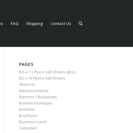
le
FAQ
Shipping
Contact Us
PAGES
8-5-x-11-flyers sell-sheets-gloss
8.5 x 14 Flyers/Sell Sheets
About Us
Announcements
Banners / Backdrops
Booklet Envelopes
Booklets
Brochures
Business Cards
Calendars