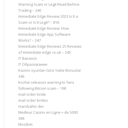
Warning Scam or Legit Read Before
Trading – 240
Immediate Edge Review 2023 Is It a
Scam or Is It Legit? – 816
Immediate Edge Review: How
Immediate Edge App Software
Works? – 247
Immediate Edge Reviews 25 Reviews
of Immediate-edge co.uk – 245
IT Вакансії
IT Образование
Kazino oyunları Giris Yukle Bonuslar
346
Kochie releases warning to fans
following Bitcoin scam – 198
mail order bride
mail order brides
marsbahis dec
Meilleur Casino en Ligne + de 5000
384
Mostbet