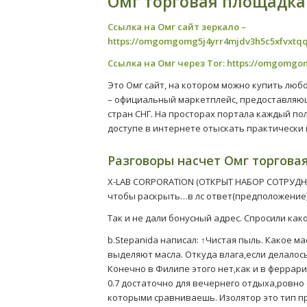
Омг торговая площадка
Ссылка на Омг сайт зеркало –
https://omgomgomg5j4yrr4mjdv3h5c5xfvxtq
Ссылка на Омг через Tor:
https://omgomgo
Это Омг сайт, на котором можно купить люб
– официальный маркетплейс, предоставляю
стран СНГ. На просторах портала каждый п
доступе в интернете отыскать практически
Разговоры насчет Омг торгова
X-LAB CORPORATION (ОТКРЫТ НАБОР СОТРУДНИ
чтобы раскрыть…в лс ответ(предположение
Так и не дали бонусный адрес. Спросили како
b.Stepanida написал: ↑Чистая пыль. Какое м
выделяют масла. Откуда влага,если делалось
Конечно в Филипе этого нет,как и в феррар
0.7 достаточно для вечернего отдыха,ровно 
которыми сравниваешь. Изолятор это тип пр