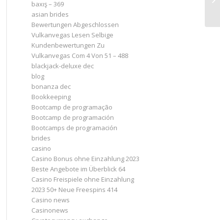
baxış – 369
asian brides
Bewertungen Abgeschlossen
Vulkanvegas Lesen Selbige
Kundenbewertungen Zu
Vulkanvegas Com 4 Von 51 – 488
blackjack-deluxe dec
blog
bonanza dec
Bookkeeping
Bootcamp de programação
Bootcamp de programación
Bootcamps de programación
brides
casino
Casino Bonus ohne Einzahlung 2023 ️
Beste Angebote im Überblick 64
Casino Freispiele ohne Einzahlung
2023 50+ Neue Freespins 414
Casino news
Casinonews