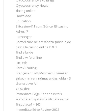
Cryptocurrency exchange
Cryptocurrency News
dating online
Download
Education
Elitcasino411 com Güncel Elitcasino
Adresi 7
Exchanger
Factori care ne afectează șansele de
câștig la casino online P 933
find a bride
find a wife online
FinTech
Forex Trading
Françesko Totti Mostbet Bukmeker
şirkəti-nın yeni nümayəndəsi oldu – 3
Generative AI
GOO dec
Immediate Edge Canada Is this
automated system legitimate in the
first place? – 865
Immediate Edge Review 2022