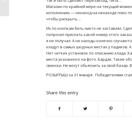
так и быть сделают перезаклад, типа…
Магазин по крайней мере на текущий момент
исполнению — ненаход на ненаходе плюс по
чтобы раскрыть…
Их по кнопкам бить никто не заставлял. Сде
попросил прислать какой номер этого заказа
я не получал. А не находы конечно случаются
кладут в самых шкурных местах у падиков. 
Нет четких установок по описанию клада. Ка
места указанного на фото. Бардак. Такие об
свински. Не могут обьяснить за свой базар.
РОЗЫГРЫШ за 31 января . Победителями стали
Share this entry